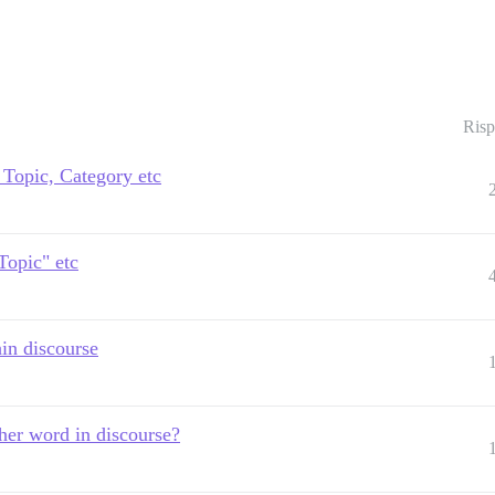
Risp
 Topic, Category etc
Topic" etc
hin discourse
other word in discourse?