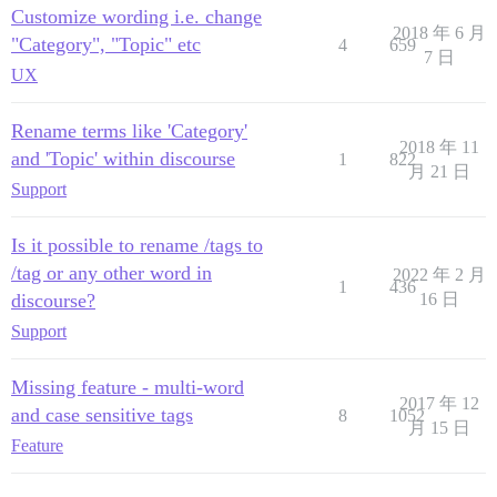
Customize wording i.e. change
2018 年 6 月
"Category", "Topic" etc
4
659
7 日
UX
Rename terms like 'Category'
2018 年 11
and 'Topic' within discourse
1
822
月 21 日
Support
Is it possible to rename /tags to
/tag or any other word in
2022 年 2 月
1
436
discourse?
16 日
Support
Missing feature - multi-word
2017 年 12
and case sensitive tags
8
1052
月 15 日
Feature