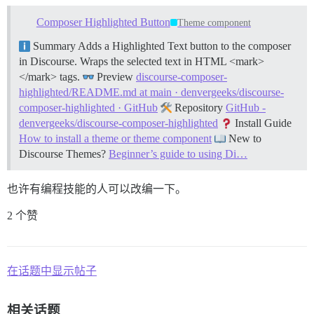
Composer Highlighted Button
Theme component
Summary Adds a Highlighted Text button to the composer
in Discourse. Wraps the selected text in HTML <mark>
</mark> tags.
Preview
discourse-composer-
highlighted/README.md at main · denvergeeks/discourse-
composer-highlighted · GitHub
Repository
GitHub -
denvergeeks/discourse-composer-highlighted
Install Guide
How to install a theme or theme component
New to
Discourse Themes?
Beginner’s guide to using Di…
也许有编程技能的人可以改编一下。
2 个赞
在话题中显示帖子
相关话题