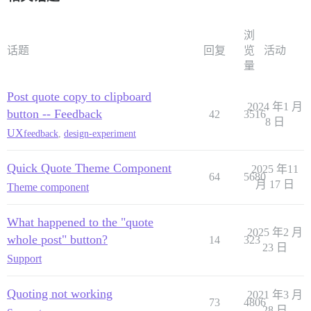
浏
话题
回复
览
活动
量
Post quote copy to clipboard
2024 年1 月
button -- Feedback
42
3516
8 日
UX
feedback
,
design-experiment
Quick Quote Theme Component
2025 年11
64
5680
月 17 日
Theme component
What happened to the "quote
2025 年2 月
whole post" button?
14
323
23 日
Support
Quoting not working
2021 年3 月
73
4806
28 日