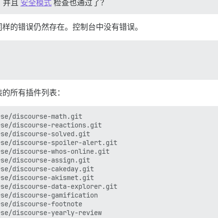
，并且
安全模式
检查也通过了？
同样的错误仍然存在。控制台中没有错误。
装的所有插件列表：
se/discourse-math.git

se/discourse-reactions.git

se/discourse-solved.git

se/discourse-spoiler-alert.git

se/discourse-whos-online.git

se/discourse-assign.git

se/discourse-cakeday.git

se/discourse-akismet.git

se/discourse-data-explorer.git

se/discourse-gamification

se/discourse-footnote

se/discourse-yearly-review
