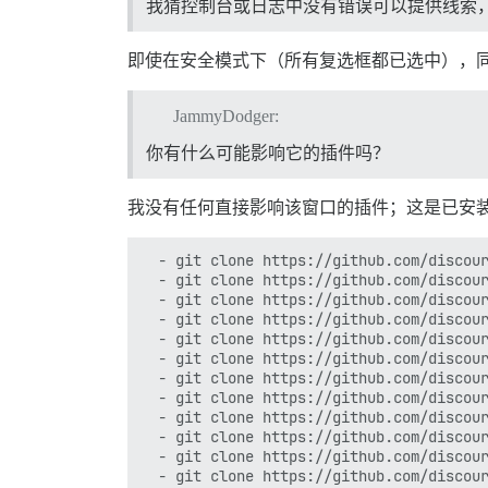
我猜控制台或日志中没有错误可以提供线索
即使在安全模式下（所有复选框都已选中），
JammyDodger:
你有什么可能影响它的插件吗？
我没有任何直接影响该窗口的插件；这是已安
  - git clone https://github.com/discour
  - git clone https://github.com/discour
  - git clone https://github.com/discour
  - git clone https://github.com/discour
  - git clone https://github.com/discour
  - git clone https://github.com/discour
  - git clone https://github.com/discour
  - git clone https://github.com/discour
  - git clone https://github.com/discour
  - git clone https://github.com/discour
  - git clone https://github.com/discour
  - git clone https://github.com/discour