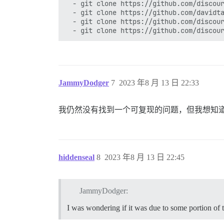
  - git clone https://github.com/discour
  - git clone https://github.com/davidta
  - git clone https://github.com/discour
JammyDodger
7
2023 年8 月 13 日 22:33
我仍然没有找到一个可复现的问题，但我想知
hiddenseal
8
2023 年8 月 13 日 22:45
JammyDodger:
I was wondering if it was due to some portion of t