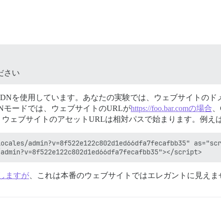
ください
を使用しています。あなたの実験では、ウェブサイトのドメインUR
Nモードでは、ウェブサイトのURLが
https://foo.bar.comの場合
、
にすると、ウェブサイトのアセットURLは相対パスで始まります。例
ocales/admin?v=8f522e122c802d1ed66dfa7fecafbb35" as="scr
エストしますが
、これは本番のウェブサイトではエレガントに見えま