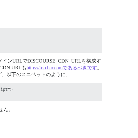
LでDISCOURSE_CDN_URLを構成す
CDN URLも
https://foo.bar.comであるべきです
。
えば、以下のスニペットのように、
ipt">

せん。