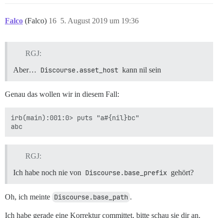
Falco
(Falco)
16
5. August 2019 um 19:36
RGJ:
Aber…
Discourse.asset_host
kann nil sein
Genau das wollen wir in diesem Fall:
irb(main):001:0> puts "a#{nil}bc"

RGJ:
Ich habe noch nie von
Discourse.base_prefix
gehört?
Oh, ich meinte
Discourse.base_path
.
Ich habe gerade eine Korrektur committet, bitte schau sie dir an.