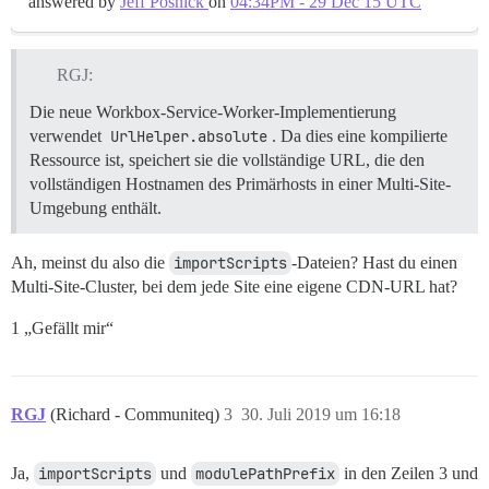
answered by
Jeff Posnick
on
04:34PM - 29 Dec 15 UTC
RGJ:
Die neue Workbox-Service-Worker-Implementierung
verwendet
UrlHelper.absolute
. Da dies eine kompilierte
Ressource ist, speichert sie die vollständige URL, die den
vollständigen Hostnamen des Primärhosts in einer Multi-Site-
Umgebung enthält.
Ah, meinst du also die
importScripts
-Dateien? Hast du einen
Multi-Site-Cluster, bei dem jede Site eine eigene CDN-URL hat?
1 „Gefällt mir“
RGJ
(Richard - Communiteq)
3
30. Juli 2019 um 16:18
Ja,
importScripts
und
modulePathPrefix
in den Zeilen 3 und