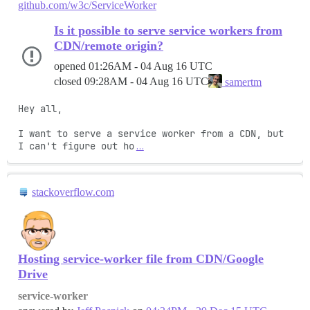
github.com/w3c/ServiceWorker
Is it possible to serve service workers from
CDN/remote origin?
opened
01:26AM - 04 Aug 16 UTC
closed
09:28AM - 04 Aug 16 UTC
samertm
Hey all,

I want to serve a service worker from a CDN, but 
I can't figure out ho
…
stackoverflow.com
Hosting service-worker file from CDN/Google
Drive
service-worker