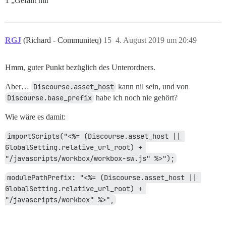
1 „Gefällt mir“
RGJ
(Richard - Communiteq)
15
4. August 2019 um 20:49
Hmm, guter Punkt bezüglich des Unterordners.
Aber…
Discourse.asset_host
kann nil sein, und von
Discourse.base_prefix
habe ich noch nie gehört?
Wie wäre es damit:
importScripts("<%= (Discourse.asset_host || 
GlobalSetting.relative_url_root) + 
"/javascripts/workbox/workbox-sw.js" %>");
modulePathPrefix: "<%= (Discourse.asset_host || 
GlobalSetting.relative_url_root) + 
"/javascripts/workbox" %>",