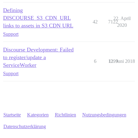
Defining
DISCOURSE_S3_CDN_URL
22. April
42
7122
links to assets in S3 CDN URL
2020
Support
Discourse Development: Failed
to register/update a
6
1299
11. Juni 2018
ServiceWorker
Support
Startseite
Kategorien
Richtlinien
Nutzungsbedingungen
Datenschutzerklärung