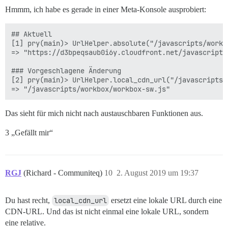
Hmmm, ich habe es gerade in einer Meta-Konsole ausprobiert:
## Aktuell

[1] pry(main)> UrlHelper.absolute("/javascripts/workbo
=> "https://d3bpeqsaub0i6y.cloudfront.net/javascripts
### Vorgeschlagene Änderung

[2] pry(main)> UrlHelper.local_cdn_url("/javascripts/
Das sieht für mich nicht nach austauschbaren Funktionen aus.
3 „Gefällt mir“
RGJ
(Richard - Communiteq)
10
2. August 2019 um 19:37
Du hast recht,
local_cdn_url
ersetzt eine lokale URL durch eine
CDN-URL. Und das ist nicht einmal eine lokale URL, sondern
eine relative.