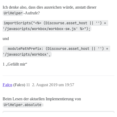
Ich denke also, dass dies ausreichen würde, anstatt dieser
UrlHelper
-Aufrufe?
importScripts("<%= (Discourse.asset_host || '') + 
'/javascripts/workbox/workbox-sw.js' %>");
und
  modulePathPrefix: (Discourse.asset_host || '') + 
'/javascripts/workbox',
1 „Gefällt mir“
Falco
(Falco)
11
2. August 2019 um 19:57
Beim Lesen der aktuellen Implementierung von
UrlHelper.absolute
: