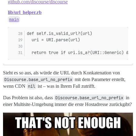
github.com/discourse/discourse
lib/url_helper.rb
main
def self.is_valid_url?(url)
  uri = URI.parse(url)
  return true if uri.is_a?(URI::Generic) && u
Sieht es so aus, als würde die URL durch Konkatenation von
Discourse.base_url_no_prefix
mit dem Parameter erstellt,
wenn CDN
nil
ist – was in Ihrem Fall zutrifft.
Das Problem ist also, dass
Discourse.base_url_no_prefix
in
einer Multisite-Umgebung immer die erste Hostadresse zurückgibt?