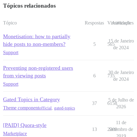
Tópicos relacionados
Tópico
Respostas
Visualizações
Atividade
Monetisation: how to partially
15 de Janeiro
hide posts to non-members?
5
565
de 2024
Support
Preventing non-registered users
30 de Janeiro
from viewing posts
6
735
de 2024
Support
Gated Topics in Category
5 de Julho de
37
6158
2026
Theme component
official
,
gated-topics
11 de
[PAID] Quora-style
13
2209
Setembro de
Marketplace
2019