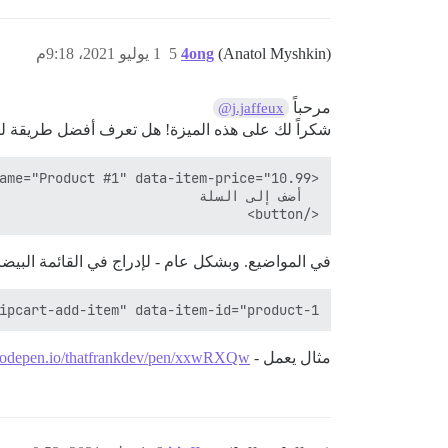
(Anatol Myshkin)
4ong
5
1 يوليو 2021، 9:18م
مرحباً
@j.jaffeux
شكراً لك على هذه الميزة! هل تعرف أفضل طريقة لإ
</button>

في المواضيع. وبشكل عام - لإدراج في القائمة البيضا
ipcart-add-item" data-item-id="product-1"

مثال يعمل -
/codepen.io/thatfrankdev/pen/xxwRXQw