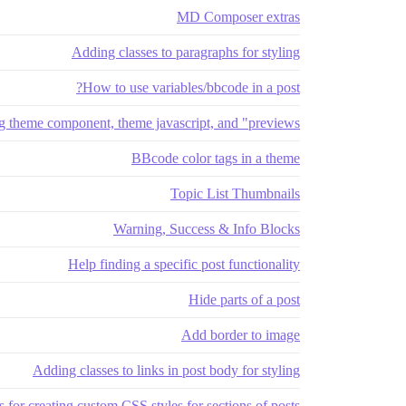
MD Composer extras
Adding classes to paragraphs for styling
How to use variables/bbcode in a post?
g theme component, theme javascript, and "previews"
BBcode color tags in a theme
Topic List Thumbnails
Warning, Success & Info Blocks
Help finding a specific post functionality
Hide parts of a post
Add border to image
Adding classes to links in post body for styling
s for creating custom CSS styles for sections of posts?