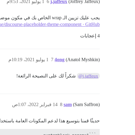
(Joffrey Jaffeux)
j.jaffeux
6
1 يوليو 2021، 9:53م
يجب عليك تزيين الـ wrap الخاص بك في مكون موضوع، كما نفعل هنا على سبيل المثال:
rse/discourse-placeholder-theme-component · GitHub
4 إعجابات
(Anatol Myshkin)
4ong
7
1 يوليو 2021، 10:19م
شكراً لك على النصيحة الرائعة!
@j.jaffeux
(Sam Saffron)
sam
8
14 فبراير 2022، 1:07ص
حديثًا قمنا بتوسيع هذا لدعم المكونات العامة باستخدا