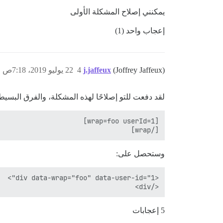
يمكنني إصلاح المشكلة الأولى
إعجاب واحد (1)
(Joffrey Jaffeux)
j.jaffeux
4
22 يوليو 2019، 7:18ص
لقد دفعت للتو إصلاحًا لهذه المشكلة، والفرق البسيط هو أنني لن أدعم foo-bar بل ar
[/wrap]

وستحصل على:
</div>

5 إعجابات