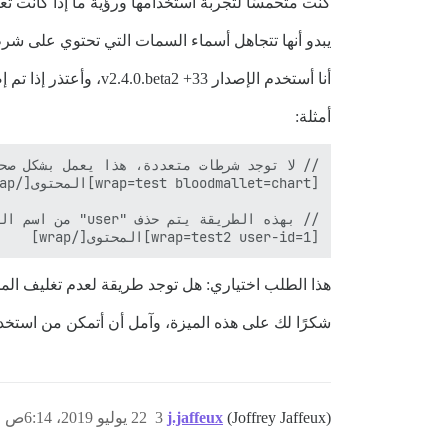
كنت متحمسًا لتجربة استخدامها ورؤية ما إذا كانت 
يبدو أنها تتجاهل أسماء السمات التي تحتوي على شرط
أنا أستخدم الإصدار v2.4.0.beta2 +33، وأعتذر إذا تم إصلاح هذه المشكلة في إصدار أحدث منذ ذلك الحين.
أمثلة:
[wrap=test2 user-id=1]المحتوى[/wrap]

هذا الطلب اختياري: هل توجد طريقة لعدم تغليف المحتوى د
شكرًا لك على هذه الميزة، وآمل أن أتمكن من استخ
(Joffrey Jaffeux)
j.jaffeux
3
22 يوليو 2019، 6:14ص