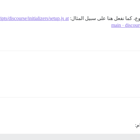
s/discourse/initializers/setup.js at
main · discou
م: