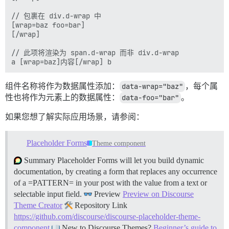
// 包裹在 div.d-wrap 中

[wrap=baz foo=bar]

[/wrap]

// 此项将渲染为 span.d-wrap 而非 div.d-wrap

组件名称将作为数据属性添加：
data-wrap="baz"
，每个属
性也将作为元素上的数据属性：
data-foo="bar"
。
如果您想了解实际应用场景，请参阅：
Placeholder Forms
Theme component
Summary Placeholder Forms will let you build dynamic
documentation, by creating a form that replaces any occurrence
of a =PATTERN= in your post with the value from a text or
selectable input field.
Preview
Preview on Discourse
Theme Creator
Repository Link
https://github.com/discourse/discourse-placeholder-theme-
component
New to Discourse Themes?
Beginner’s guide to