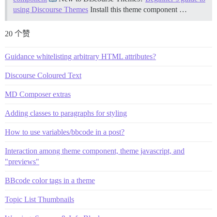
using Discourse Themes
Install this theme component …
20 个赞
Guidance whitelisting arbitrary HTML attributes?
Discourse Coloured Text
MD Composer extras
Adding classes to paragraphs for styling
How to use variables/bbcode in a post?
Interaction among theme component, theme javascript, and
"previews"
BBcode color tags in a theme
Topic List Thumbnails