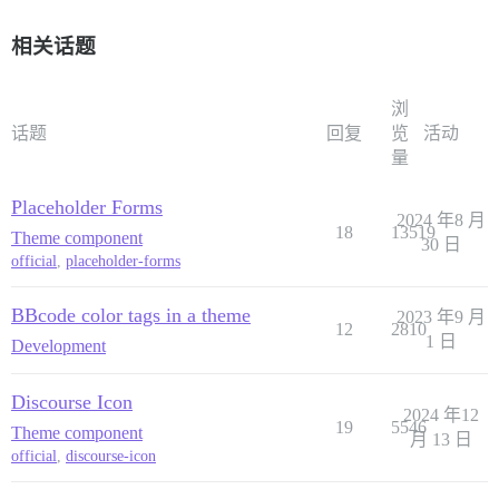
相关话题
浏
话题
回复
览
活动
量
Placeholder Forms
2024 年8 月
18
13519
Theme component
30 日
official
,
placeholder-forms
BBcode color tags in a theme
2023 年9 月
12
2810
1 日
Development
Discourse Icon
2024 年12
19
5546
Theme component
月 13 日
official
,
discourse-icon