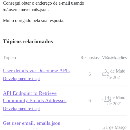
Consegui obter o endereço de e-mail usando
/u/:username/emails.json.
Muito obrigado pela sua resposta.
Tópicos relacionados
Tópico
Respostas
Visualizações
Atividade
User details via Discourse APIs
31 de Maio
5
632
de 2021
Development
rest-api
API Endpoint to Retrieve
14 de Maio
Community Emails Addresses
6
1449
de 2021
Development
rest-api
Get user email, emails.json
21 de Março