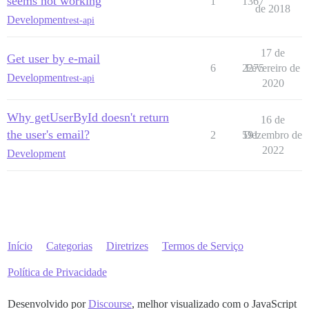
seems not working
1
1367
de 2018
Development
rest-api
17 de
Get user by e-mail
6
2275
Fevereiro de
Development
rest-api
2020
Why getUserById doesn't return
16 de
the user's email?
2
591
Dezembro de
2022
Development
Início
Categorias
Diretrizes
Termos de Serviço
Política de Privacidade
Desenvolvido por
Discourse
, melhor visualizado com o JavaScript