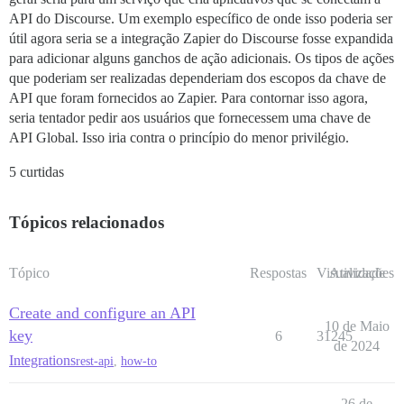
API do Discourse. Um exemplo específico de onde isso poderia ser
útil agora seria se a integração Zapier do Discourse fosse expandida
para adicionar alguns ganchos de ação adicionais. Os tipos de ações
que poderiam ser realizadas dependeriam dos escopos da chave de
API que foram fornecidos ao Zapier. Para contornar isso agora,
seria tentador pedir aos usuários que fornecessem uma chave de
API Global. Isso iria contra o princípio do menor privilégio.
5 curtidas
Tópicos relacionados
Tópico
Respostas
Visualizações
Atividade
Create and configure an API
10 de Maio
key
6
31245
de 2024
Integrations
rest-api
,
how-to
26 de