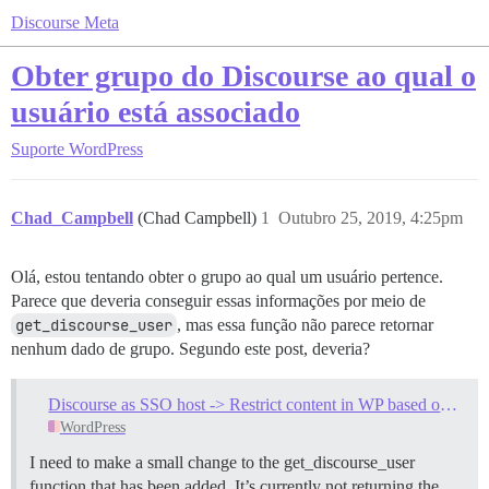
Discourse Meta
Obter grupo do Discourse ao qual o
usuário está associado
Suporte
WordPress
Chad_Campbell
(Chad Campbell)
1
Outubro 25, 2019, 4:25pm
Olá, estou tentando obter o grupo ao qual um usuário pertence.
Parece que deveria conseguir essas informações por meio de
get_discourse_user
, mas essa função não parece retornar
nenhum dado de grupo. Segundo este post, deveria?
Discourse as SSO host -> Restrict content in WP based on Discourse groups
WordPress
I need to make a small change to the get_discourse_user
function that has been added. It’s currently not returning the