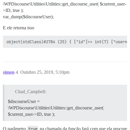
\WPDiscourse\Utilities\Utilities::get_discourse_user( $current_user-
>ID, true );
var_dump($discourseUser);
E ele retorna isso
simon
4
Outubro 25, 2019, 5:10pm
Chad_Campbell:
$discourseUser =
\WPDiscourse\Utilities\Utilities::get_discourse_user(
$current_user->ID, true );
O parâmetro
true
na chamada da função fará com que ela procure