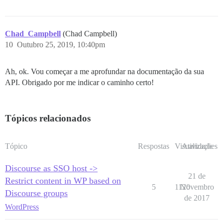
Chad_Campbell
(Chad Campbell)
10
Outubro 25, 2019, 10:40pm
Ah, ok. Vou começar a me aprofundar na documentação da sua
API. Obrigado por me indicar o caminho certo!
Tópicos relacionados
Tópico
Respostas
Visualizações
Atividade
Discourse as SSO host ->
21 de
Restrict content in WP based on
5
1120
Novembro
Discourse groups
de 2017
WordPress