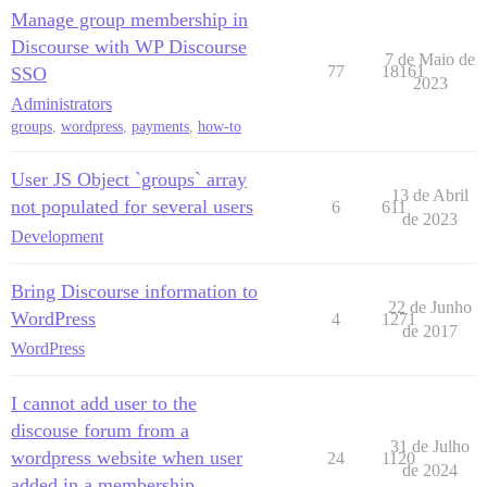
Manage group membership in
Discourse with WP Discourse
7 de Maio de
77
18161
SSO
2023
Administrators
groups
,
wordpress
,
payments
,
how-to
User JS Object `groups` array
13 de Abril
not populated for several users
6
611
de 2023
Development
Bring Discourse information to
22 de Junho
WordPress
4
1271
de 2017
WordPress
I cannot add user to the
discouse forum from a
31 de Julho
wordpress website when user
24
1120
de 2024
added in a membership