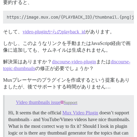
要約すると、
そして、
video-pluginからのplayback_id
があります。
しかし、このようなリンクを手動またはJavaScript経由で画
像に追加しても、サムネイルは生成されません。
解決策はありますか？
discourse-video-plugin
または
discourse-
topic-thumbnails
の修正が必要でしょうか？
Muxプレーヤーのプラグインを作成するという提案もあり
ましたが、後でサポートする時間がありません…
Video thumbnails issue
Support
Hi, It seems that the official
Mux Video Plugin
doesn’t support
thumbnails - and YouTube/Vimeo videos have nice thumbnails.
What is the most correct way to fix it? Should I look in plugin
logic or is there any thumbnail generator for the topics that can