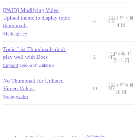
[PAID] Modifying Video
Upload theme to display topic
2022 年 4 月
0
618
thumbnails
4 日
Marketplace
Topic List Thumbnails don't
2023 年 11
play well with Docs
2
447
月 15 日
Support
topic-list-thumbnails
No Thumbnail for Unlisted
2024 年 9 月
Vimeo Videos
19
923
18 日
Support
video