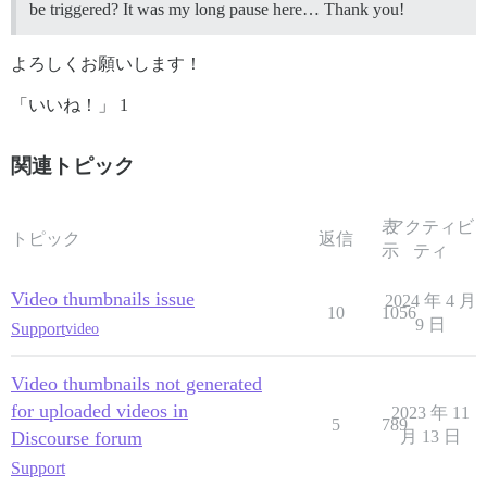
be triggered? It was my long pause here… Thank you!
よろしくお願いします！
「いいね！」 1
関連トピック
表
アクティビ
トピック
返信
示
ティ
Video thumbnails issue
2024 年 4 月
10
1056
9 日
Support
video
Video thumbnails not generated
for uploaded videos in
2023 年 11
5
789
Discourse forum
月 13 日
Support