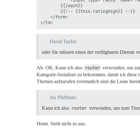
            <input type="radio" name="ra
        {{/each}}

        {{!-- {{this.ratingHigh}} --}}

    </form>

David Taylor:
oder Sie müssen einen der verfügbaren Dienste 
Ah. OK. Kann ich also
router
verwenden, um zum 
Kategorie-Serializer zu bekommen, damit ich dies
Themen aufzurufen (vermutlich sind die Leute bereit
Jay Pfaffman:
Kann ich also
router
verwenden, um zum Thema
Hmm. Sieht nicht so aus.