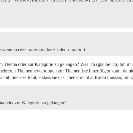
ting" value={{option.value}} checked={{if (eq option.val
verwenden (wie
currentUser
oder
router
)
Thema oder zur Kategorie zu gelangen? Was ich (glaube ich) tun muss
e mehreren Themenbewertungen zur Themenliste hinzufügen kann, damit
s mit ihnen vertraut, sodass sie das Thema nicht aufrufen müssen, um 
 oder zur Kategorie zu gelangen?