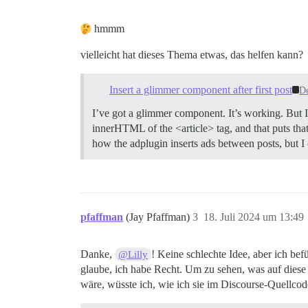
hmmm
vielleicht hat dieses Thema etwas, das helfen kann?
Insert a glimmer component after first post
D
I’ve got a glimmer component. It’s working. But I ne
innerHTML of the <article> tag, and that puts tha
how the adplugin inserts ads between posts, but I 
pfaffman
(Jay Pfaffman)
3
18. Juli 2024 um 13:49
Danke,
! Keine schlechte Idee, aber ich bef
@Lilly
glaube, ich habe Recht. Um zu sehen, was auf diese 
wäre, wüsste ich, wie ich sie im Discourse-Quellcode