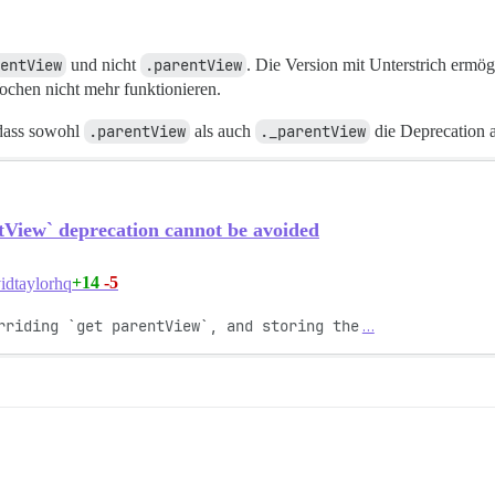
entView
und nicht
.parentView
. Die Version mit Unterstrich ermö
ochen nicht mehr funktionieren.
odass sowohl
.parentView
als auch
._parentView
die Deprecation 
tView` deprecation cannot be avoided
+14
-5
idtaylorhq
rriding `get parentView`, and storing the
…