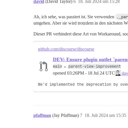
david
(David Taylor)
6
18. Juli 2024 um 15:28
Ah, ich sehe, was passiert ist. Sie verwenden
._par
umgehen. Aber sie wird trotzdem in den nächsten W
Dieser PR verhindert diese Art von Workaround, s
github.com/discourse/discourse
DEV: Ensure plugin outlet `paren
main
parent-view-improvement
←
opened
03:26PM - 18 Jul 24 UTC
dav
We'd implemented the deprecation by ove
pfaffman
(Jay Pfaffman)
7
18. Juli 2024 um 15:35