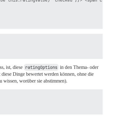
ue this.ratingValue) "checked"}}> <span class="rotated-l
, ist, diese
ratingOptions
in den Thema- oder
 diese Dinge bewertet werden können, ohne die
zu wissen, worüber sie abstimmen).