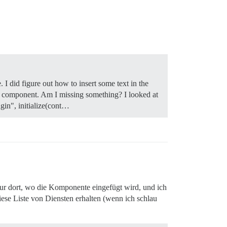
. I did figure out how to insert some text in the
h a component. Am I missing something? I looked at
ugin", initialize(cont…
t nur dort, wo die Komponente eingefügt wird, und ich
iese Liste von Diensten erhalten (wenn ich schlau