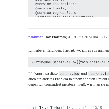
  @service taskActions;

  @service toasts;

  @service upgradeStore;

  @service userFieldValidations;

pfaffman
(Jay Pfaffman)
4
18. Juli 2024 um 15:12
Ich habe es gefunden. Hier ist, wo ich es aus mei
Ich kann also diese
parentView
und
_parentVie
auch ein anderes Problem in einem anderen Projekt l
denen ich (zumindest meistens) weiß, wie man sie m
david
(David Taylor)
5
18. Juli 2024 um 15:18