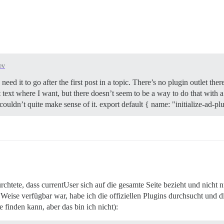
ev
ed it to go after the first post in a topic. There’s no plugin outlet there
t text where I want, but there doesn’t seem to be a way to do that wit
couldn’t quite make sense of it. export default { name: "initialize-ad-pl
ürchtete, dass currentUser sich auf die gesamte Seite bezieht und nich
Weise verfügbar war, habe ich die offiziellen Plugins durchsucht und d
 finden kann, aber das bin ich nicht):