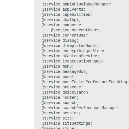
  @service adminPluginNavManager;

  @service appEvents;

  @service capabilities;

  @service chatApi;

  @service composer;

      @service currentUser;

  @service currentUser;

  @service dialog;

  @service dTemplatesModal;

  @service encryptWidgetStore;

  @service hCaptchaService;

  @service imageCaptionPopup;

  @service menu;

  @service messageBus;

  @service modal;

  @service moreTopicsPreferenceTracking;
  @service presence;

  @service quickSearch;

  @service router;

  @service search;

  @service searchPreferencesManager;

  @service session;

  @service site;

  @service siteSettings;

  @service store;
