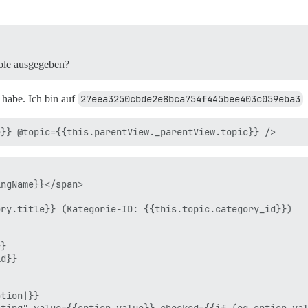
ole ausgegeben?
 habe. Ich bin auf
27eea3250cbde2e8bca754f445bee403c059eba3
ngName}}</span>

ry.title}} (Kategorie-ID: {{this.topic.category_id}})

}

d}}

tion|}}
