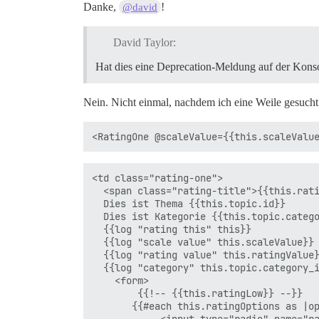
Danke,
!
@david
David Taylor:
Hat dies eine Deprecation-Meldung auf der Kons
Nein. Nicht einmal, nachdem ich eine Weile gesucht
<td class="rating-one">

  <span class="rating-title">{{this.rati
  Dies ist Thema {{this.topic.id}}

  Dies ist Kategorie {{this.topic.catego
  {{log "rating this" this}}

  {{log "scale value" this.scaleValue}}

  {{log "rating value" this.ratingValue}
  {{log "category" this.topic.category_i
    <form>

        {{!-- {{this.ratingLow}} --}}

       {{#each this.ratingOptions as |op