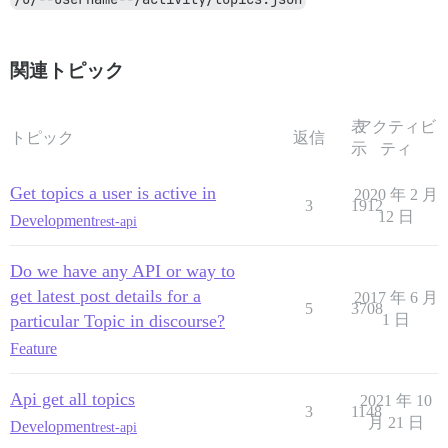
関連トピック
表
アクティビ
トピック
返信
示
ティ
Get topics a user is active in
2020 年 2 月
3
1912
12 日
Development
rest-api
Do we have any API or way to
get latest post details for a
2017 年 6 月
5
3708
particular Topic in discourse?
1 日
Feature
Api get all topics
2021 年 10
3
1148
月 21 日
Development
rest-api