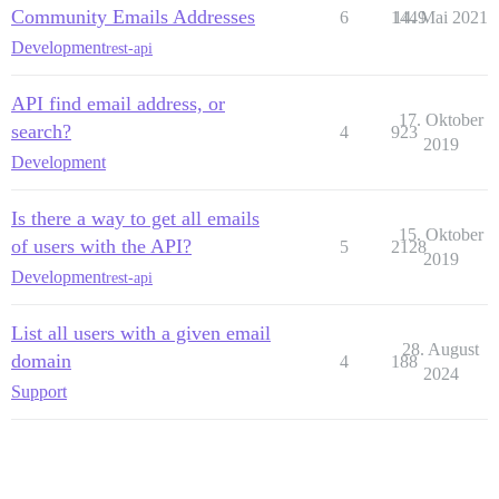
Community Emails Addresses
6
1449
14. Mai 2021
Development
rest-api
API find email address, or
17. Oktober
search?
4
923
2019
Development
Is there a way to get all emails
15. Oktober
of users with the API?
5
2128
2019
Development
rest-api
List all users with a given email
28. August
domain
4
188
2024
Support