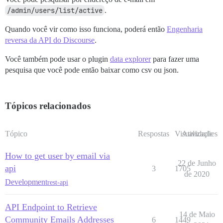
/admin/users/list/active
.
Quando você vir como isso funciona, poderá então
Engenharia
reversa da API do Discourse
.
Você também pode usar o plugin
data explorer
para fazer uma
pesquisa que você pode então baixar como csv ou json.
Tópicos relacionados
Tópico
Respostas
Visualizações
Atividade
How to get user by email via
22 de Junho
api
3
1705
de 2020
Development
rest-api
API Endpoint to Retrieve
14 de Maio
Community Emails Addresses
6
1449