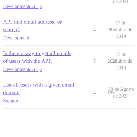
de 2021
Development
rest-api
API find email address, or
17 de
search?
4
923
Outubro de
2019
Development
Is there a way to get all emails
15 de
of users with the API?
5
2128
Outubro de
2019
Development
rest-api
List all users with a given email
28 de Agosto
domain
4
188
de 2024
Support