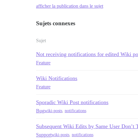
afficher la publication dans le sujet
Sujets connexes
Sujet
Not receiving notifications for edited Wiki po
Feature
Wiki Notifications
Feature
Sporadic Wiki Post notifications
Bug
wiki-posts
,
notifications
Subsequent Wiki Edits by Same User Don’t Tr
Support
wiki-posts
,
notifications