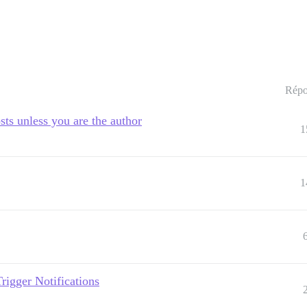
Répo
sts unless you are the author
1
1
igger Notifications