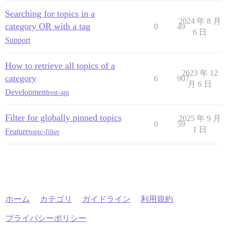
Searching for topics in a
2024 年 8 月
category OR with a tag
0
49
6 日
Support
How to retrieve all topics of a
2023 年 12
category
6
907
月 6 日
Development
rest-api
Filter for globally pinned topics
2025 年 9 月
0
59
1 日
Feature
topic-filter
ホーム
カテゴリ
ガイドライン
利用規約
プライバシーポリシー