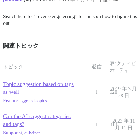
Search here for “reverse engineering” for hints on how to figure this
out.
関連トピック
表
アクティビ
トピック
返信
示
ティ
Topic suggestion based on tags
2019 年 3 月
as well
1
528
28 日
Feature
suggested-topics
Can the AI suggest categories
2023 年 11
and tags?
1
313
月 11 日
Support
ai
,
ai-helper