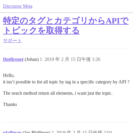
Discourse Meta
特定のタグとカテゴリからAPIで
トピックを取得する
サポート
Hotfirenet
(Johan)
1
2019 年 2 月 15 日午後 1:26
Hello,
it isn’t possible to list all topic by tag in a specific category by API ?
The seach method return all elements, i want just the topic.
Thanks
pfaffman
(Jay Pfaffman)
2
2019 年 2 月 15 日午後 2:04