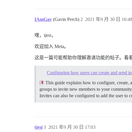
IAmGav
(Gavin Perch)
2
2021 年9 月 30 日 16:4
嘿，tjesi，
欢迎加入 Meta。
这是一篇可能帮助你理解邀请功能的帖子。看
Configuring how users can create and send inv
This guide explains how to configure, create, 
groups to invite new members to your community (def
Invites can also be configured to add the user to
tjesi
3
2021 年9 月 30 日 17:03