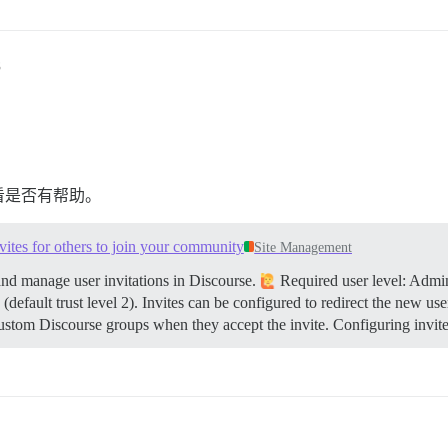
8
看是否有帮助。
ites for others to join your community
Site Management
and manage user invitations in Discourse.
Required user level: Admin
ault trust level 2). Invites can be configured to redirect the new user t
 custom Discourse groups when they accept the invite.
Configuring invit