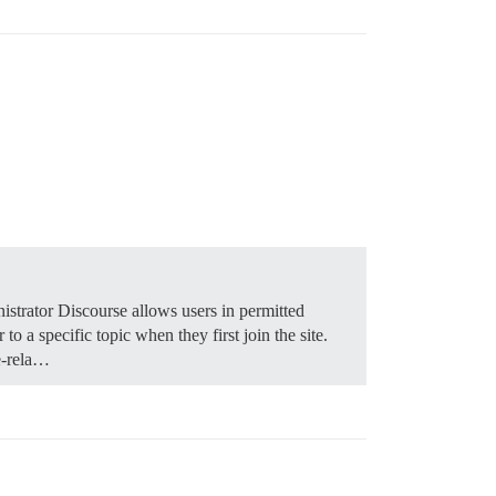
istrator Discourse allows users in permitted
o a specific topic when they first join the site.
e-rela…