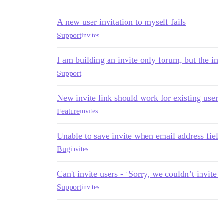
A new user invitation to myself fails
Support
invites
I am building an invite only forum, but the i
Support
New invite link should work for existing user
Feature
invites
Unable to save invite when email address field
Bug
invites
Can't invite users - ‘Sorry, we couldn’t invite
Support
invites