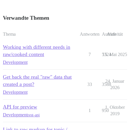
Verwandte Themen
Thema
Antworten
Aufrufe
Aktivität
Working with different needs in
raw/cooked content
7
5324
15. Mai 2025
Development
Get back the real "raw" data that
24. Januar
created a post?
33
3588
2026
Development
API for preview
1. Oktober
1
950
2019
Development
rest-api
Link to raw markup for topic /