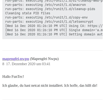
run-parts: executing /etc/runit/1.d/01-cleanup-web-pid
run-parts: executing /etc/runit/1.d/anacron

run-parts: executing /etc/runit/1.d/cleanup-pids

Cleaning stale PID files

run-parts: executing /etc/runit/1.d/copy-env

run-parts: executing /etc/runit/1.d/letsencrypt

[Wed 16 Dec 2020 01:26:10 PM UTC] Using CA: https://a
[Wed 16 Dec 2020 01:26:10 PM UTC] Single domain='a.map
mapengfei-nwpu
(Mapengfei Nwpu)
8
17. Dezember 2020 um 03:41
Hallo FunTec!
Ich glaube, du hast netcat nicht installiert. Ich hoffe, das hilft dir!