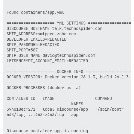
Found containers/app.yml

==================== YML SETTINGS ====================
DISCOURSE_HOSTNAME=talk.technospider.com

SMTP_ADDRESS=smtppro.zoho.com

DEVELOPER_EMAILS=REDACTED

SMTP_PASSWORD=REDACTED

SMTP_PORT=587

SMTP_USER_NAME=david@technospider.com

LETSENCRYPT_ACCOUNT_EMAIL=REDACTED

==================== DOCKER INFO ====================

DOCKER VERSION: Docker version 26.1.3, build 26.1.3-0u
DOCKER PROCESSES (docker ps -a)

CONTAINER ID   IMAGE                 COMMAND        C
                           NAMES

394018ecf271   local_discourse/app   "/sbin/boot"   2
443/tcp, :::443->443/tcp   app

Discourse container app is running
