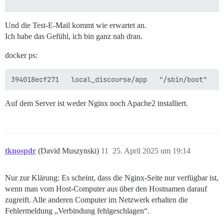
==================== PLUGINS ====================

Und die Test-E-Mail kommt wie erwartet an.
          - git clone https://github.com/discourse/doc
Ich habe das Gefühl, ich bin ganz nah dran.
No non-official plugins detected.

docker ps:
See https://github.com/discourse/discourse/blob/main/
========================================

Discourse version at talk.technospider.com: NOT FOUND

Discourse version at localhost: NOT FOUND

Auf dem Server ist weder Nginx noch Apache2 installiert.
==================== MEMORY INFORMATION ==============
OS: Linux

RAM (MB): 4055

tknospdr
(David Muszynski)
11
25. April 2025 um 19:14
               total        used        free      sha
Mem:            3867        1695         174         
Nur zur Klärung: Es scheint, dass die Nginx-Seite nur verfügbar ist,
Swap:           3866          98        3768

wenn man vom Host-Computer aus über den Hostnamen darauf
zugreift. Alle anderen Computer im Netzwerk erhalten die
==================== DISK SPACE CHECK ================
---------- OS Disk Space ----------

Fehlermeldung „Verbindung fehlgeschlagen“.
Filesystem                         Size  Used Avail Us