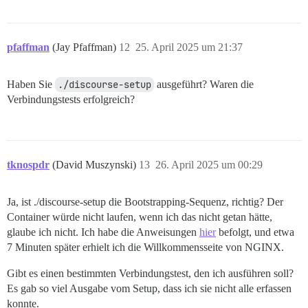
/dev/mapper/ubuntu--vg-ubuntu--lv   19G   12G  6.0G  6
==================== DISK INFORMATION ================
Disk /dev/loop0: 44.45 MiB, 46604288 bytes, 91024 sect
pfaffman
(Jay Pfaffman)
12
25. April 2025 um 21:37
Units: sectors of 1 * 512 = 512 bytes

Sector size (logical/physical): 512 bytes / 512 bytes

I/O size (minimum/optimal): 512 bytes / 512 bytes

Haben Sie
./discourse-setup
ausgeführt? Waren die
Verbindungstests erfolgreich?
Disk /dev/loop1: 73.89 MiB, 77475840 bytes, 151320 sec
Units: sectors of 1 * 512 = 512 bytes

Sector size (logical/physical): 512 bytes / 512 bytes

I/O size (minimum/optimal): 512 bytes / 512 bytes

tknospdr
(David Muszynski)
13
26. April 2025 um 00:29
Disk /dev/loop2: 144.46 MiB, 151478272 bytes, 295856 s
Units: sectors of 1 * 512 = 512 bytes

Sector size (logical/physical): 512 bytes / 512 bytes

Ja, ist ./discourse-setup die Bootstrapping-Sequenz, richtig? Der
I/O size (minimum/optimal): 512 bytes / 512 bytes

Container würde nicht laufen, wenn ich das nicht getan hätte,
Disk /dev/sda: 40 GiB, 42949672960 bytes, 83886080 sec
glaube ich nicht. Ich habe die Anweisungen
hier
befolgt, und etwa
Disk model: VMware Virtual S

7 Minuten später erhielt ich die Willkommensseite von NGINX.
Units: sectors of 1 * 512 = 512 bytes

Sector size (logical/physical): 512 bytes / 512 bytes

Gibt es einen bestimmten Verbindungstest, den ich ausführen soll?
I/O size (minimum/optimal): 512 bytes / 512 bytes

Es gab so viel Ausgabe vom Setup, dass ich sie nicht alle erfassen
Disklabel type: gpt

Disk identifier: 57115BC0-AFA9-4902-9910-BB09315092BA

konnte.