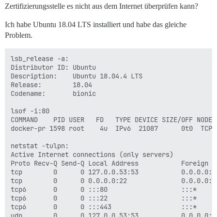
Zertifizierungsstelle es nicht aus dem Internet überprüfen kann?
Ich habe Ubuntu 18.04 LTS installiert und habe das gleiche
Problem.
lsb_release -a:

Distributor ID: Ubuntu

Description:    Ubuntu 18.04.4 LTS

Release:        18.04

Codename:       bionic

lsof -i:80

COMMAND    PID USER   FD   TYPE DEVICE SIZE/OFF NODE N
docker-pr 1598 root    4u  IPv6  21087      0t0  TCP *
netstat -tulpn:

Active Internet connections (only servers)

Proto Recv-Q Send-Q Local Address           Foreign A
tcp        0      0 127.0.0.53:53           0.0.0.0:*
tcp        0      0 0.0.0.0:22              0.0.0.0:*
tcp6       0      0 :::80                   :::*     
tcp6       0      0 :::22                   :::*     
tcp6       0      0 :::443                  :::*     
udp        0      0 127.0.0.53:53           0.0.0.0:*