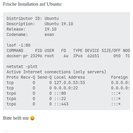
Frische Installation auf Ubuntu:
Distributor ID: Ubuntu

Description:    Ubuntu 19.10

Release:        19.10

Codename:       eoan

lsof -i:80

COMMAND     PID USER   FD   TYPE DEVICE SIZE/OFF NODE 
docker-pr 23296 root    4u  IPv6  62651      0t0  TCP 
netstat -plnt

Active Internet connections (only servers)

Proto Recv-Q Send-Q Local Address           Foreign A
tcp        0      0 127.0.0.53:53           0.0.0.0:*
tcp        0      0 0.0.0.0:22              0.0.0.0:*
tcp6       0      0 :::80                   :::*     
tcp6       0      0 :::22                   :::*     
Bitte helft mir