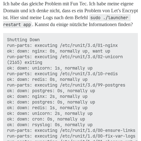
Ich habe das gleiche Problem mit Fun Tec. Ich habe meine eigene
Domain und ich denke nicht, dass es ein Problem von Let’s Encrypt
ist. Hier sind meine Logs nach dem Befehl
sudo ./launcher 
restart app
. Kannst du einige nützliche Informationen finden?
Shutting Down

run-parts: executing /etc/runit/3.d/01-nginx

ok: down: nginx: 0s, normally up, want up

run-parts: executing /etc/runit/3.d/02-unicorn

(2165) exiting

ok: down: unicorn: 1s, normally up

run-parts: executing /etc/runit/3.d/10-redis

ok: down: redis: 0s, normally up

run-parts: executing /etc/runit/3.d/99-postgres

ok: down: postgres: 0s, normally up

ok: down: nginx: 2s, normally up

ok: down: postgres: 0s, normally up

ok: down: redis: 1s, normally up

ok: down: unicorn: 2s, normally up

ok: down: cron: 0s, normally up

ok: down: rsyslog: 0s, normally up

run-parts: executing /etc/runit/1.d/00-ensure-links

run-parts: executing /etc/runit/1.d/00-fix-var-logs
