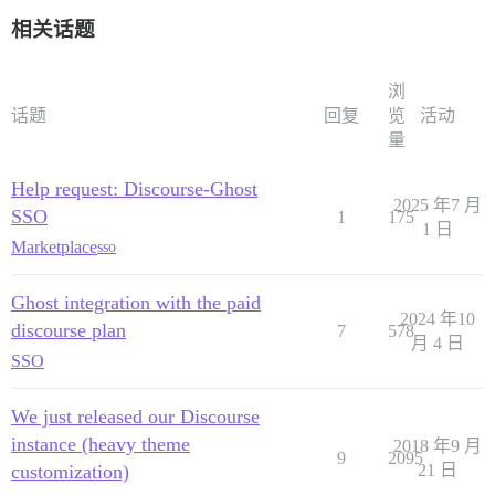
相关话题
浏
话题
回复
览
活动
量
Help request: Discourse-Ghost
2025 年7 月
SSO
1
175
1 日
Marketplace
sso
Ghost integration with the paid
2024 年10
discourse plan
7
578
月 4 日
SSO
We just released our Discourse
instance (heavy theme
2018 年9 月
9
2095
customization)
21 日