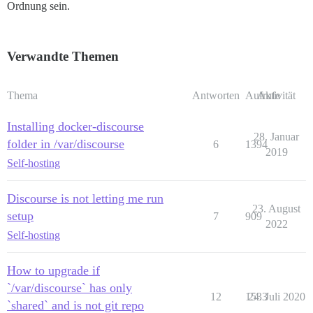
Ordnung sein.
Verwandte Themen
Thema
Antworten
Aufrufe
Aktivität
Installing docker-discourse
28. Januar
folder in /var/discourse
6
1394
2019
Self-hosting
Discourse is not letting me run
23. August
setup
7
909
2022
Self-hosting
How to upgrade if
`/var/discourse` has only
12
1533
24. Juli 2020
`shared` and is not git repo