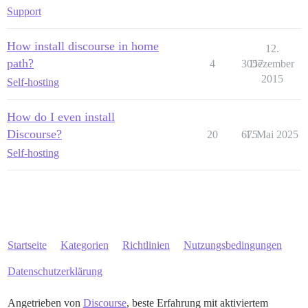
Support
How install discourse in home
12.
path?
4
3057
Dezember
2015
Self-hosting
How do I even install
Discourse?
20
675
1. Mai 2025
Self-hosting
Startseite
Kategorien
Richtlinien
Nutzungsbedingungen
Datenschutzerklärung
Angetrieben von
Discourse
, beste Erfahrung mit aktiviertem