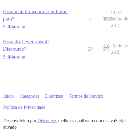
How install discourse in home
12 de
path?
4
3057
Dezembro de
2015
Self-hosting
How do I even install
1 de Maio de
Discourse?
20
675
2025
Self-hosting
Início
Categorias
Diretrizes
Termos de Serviço
Política de Privacidade
Desenvolvido por
Discourse
, melhor visualizado com o JavaScript
ativado