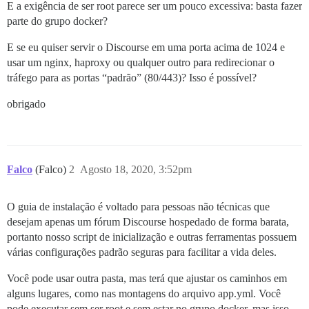
E a exigência de ser root parece ser um pouco excessiva: basta fazer
parte do grupo docker?
E se eu quiser servir o Discourse em uma porta acima de 1024 e
usar um nginx, haproxy ou qualquer outro para redirecionar o
tráfego para as portas “padrão” (80/443)? Isso é possível?
obrigado
Falco
(Falco)
2
Agosto 18, 2020, 3:52pm
O guia de instalação é voltado para pessoas não técnicas que
desejam apenas um fórum Discourse hospedado de forma barata,
portanto nosso script de inicialização e outras ferramentas possuem
várias configurações padrão seguras para facilitar a vida deles.
Você pode usar outra pasta, mas terá que ajustar os caminhos em
alguns lugares, como nas montagens do arquivo app.yml. Você
pode executar sem ser root e sem estar no grupo docker, mas isso