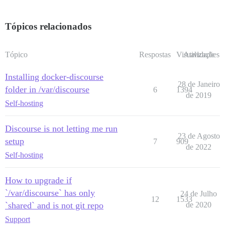
Tópicos relacionados
Tópico
Respostas
Visualizações
Atividade
Installing docker-discourse
28 de Janeiro
folder in /var/discourse
6
1394
de 2019
Self-hosting
Discourse is not letting me run
23 de Agosto
setup
7
909
de 2022
Self-hosting
How to upgrade if
`/var/discourse` has only
24 de Julho
12
1533
`shared` and is not git repo
de 2020
Support