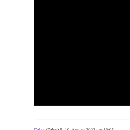
Falco
(Falco)
5
10. August 2022 um 18:05