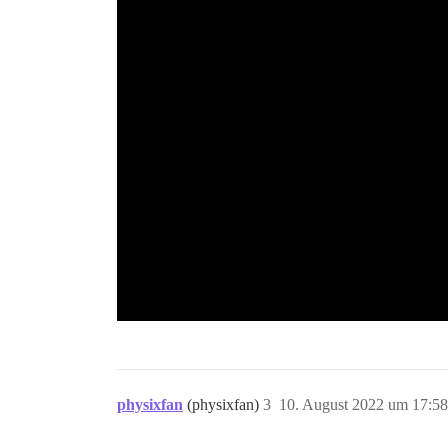
physixfan
(physixfan)
3
10. August 2022 um 17:58