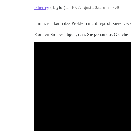
tshenry
(Taylor)
2
10. August 2022 um 17:36
Hmm, ich kann das Problem nicht reproduzieren, wen
Können Sie bestätigen, dass Sie genau das Gleiche tu