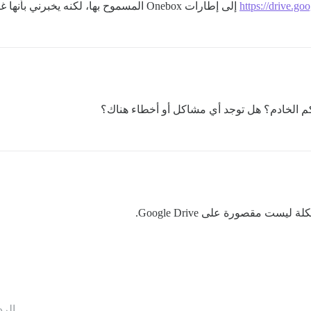
https://drive.go
إلى إطارات Onebox المسموح بها، لكنه يخبرني بأنها غير صالحة. قد أكون أقوم بذلك بشكل خاطئ.
 الخادم؟ هل توجد أي مشاكل أو أخطاء هناك؟
الرد