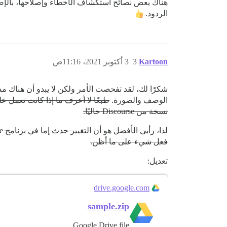
هناك بعض نصائح استكشاف الأخطاء وإصلاحها، بالإضافة
الردود.
Kartoon
3
3 أكتوبر 2021، 11:16ص
شكرًا لك، لقد تفحصت الأمر ولكن لا يبدو أن هناك مش
الوصف والصورة.
طبعًا لا أعرف ما إذا كانت تعمل عل
نسخة من Discourse حاليًا.
فعل شيء على ما أظن.
تعديل:
drive.google.com
sample.zip
Google Drive file.