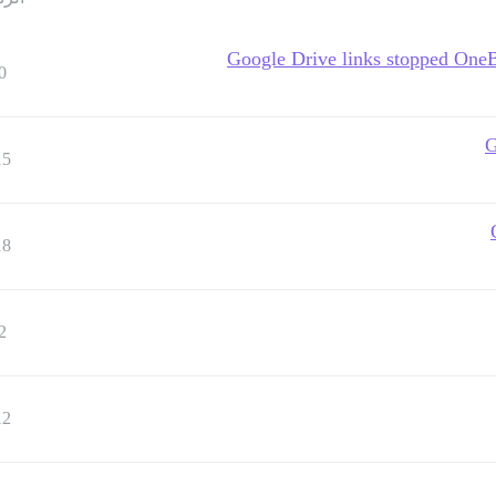
Google Drive links stopped OneB
0
G
15
18
2
12