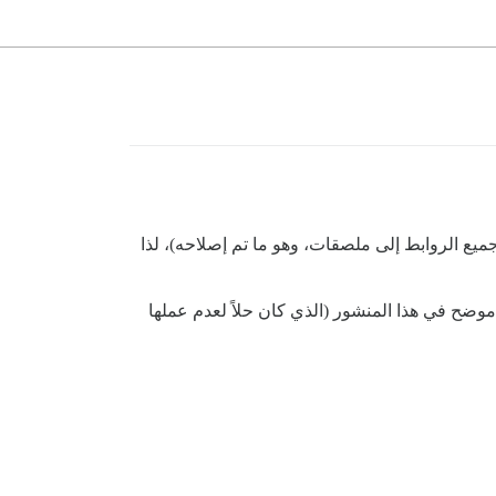
ا خطأ أم لا، لكنه كان يعمل بهذه الطريقة ثم توقف (كما حدث مع موقع IMDb عندما حوّل جميع الروابط إلى ملصقات، وهو ما تم إصلاحه)، لذا
Google  الخاصة بي تظهر بشكل صحيح عبر OneBox. كانت تظهر كما هو موضح في هذا المنشور (الذي كان حلاً لعدم عملها