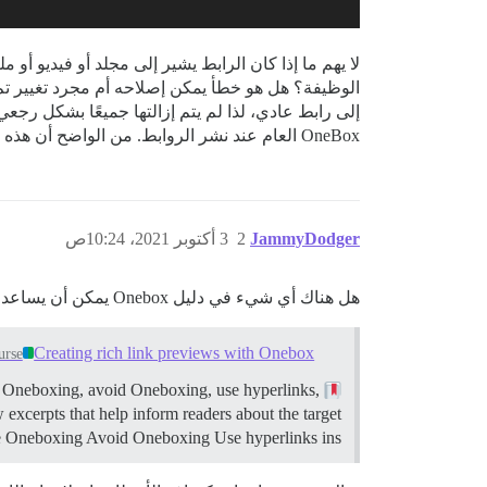
لا يهم ما إذا كان الرابط يشير إلى مجلد أو فيديو أ
إلى رابط عادي، لذا لم يتم إزالتها جميعًا بشكل رجعي
OneBox العام عند نشر الروابط. من الواضح أن هذه ليست مشكلة كبيرة لأنني تركتها لأشهر، لكنني كنت دائمًا أفكر ربما أن تحديثًا ما سيصححها، لكن لم يحدث ذلك أبدًا.
JammyDodger
2
3 أكتوبر 2021، 10:24ص
هل هناك أي شيء في دليل Onebox يمكن أن يساعد؟
Creating rich link previews with Onebox
urse
ne Oneboxing, avoid Oneboxing, use hyperlinks,
excerpts that help inform readers about the target
e Oneboxing Avoid Oneboxing Use hyperlinks ins…