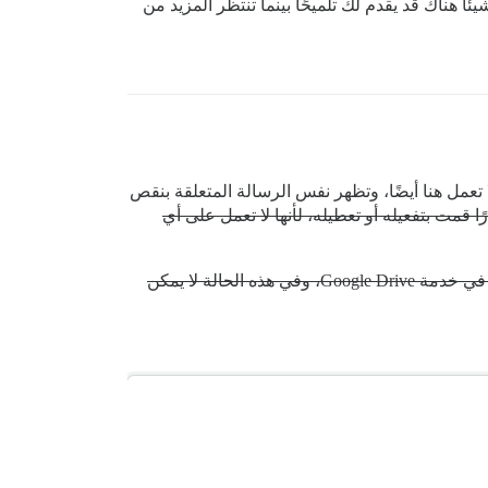
 هناك قد يقدم لك تلميحًا بينما تنتظر المزيد من
تعمل هنا أيضًا، وتظهر نفس الرسالة المتعلقة بنقص
ا قمت بتفعيله أو تعطيله، لأنها لا تعمل على أي
لذا، رأيي الأفضل هو أن التغيير حدث إما في برنامج Discourse نفسه خلال تحديث (ربما عن غير قصد، كما حدث مع imdb) أو في خدمة Google Drive، وفي هذه الحالة لا يمكن