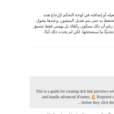
عيله أو إضافته في لوحة التحكم لإرجاع هذه
 إصلاحه أم مجرد تغيير تم إجراؤه؟ جميع المنشورات القديمة التي كان لها تأثير OneBox لا تزال تحتفظ به حتى يتم تعديل المنشور، وعندها يتحول
ي، رغم أن ذلك سيكون رائعًا)، بل يهمني فقط تنسيق
This is a guide for creating rich link previews
and handle advanced iFrames.
Required us
before they click t