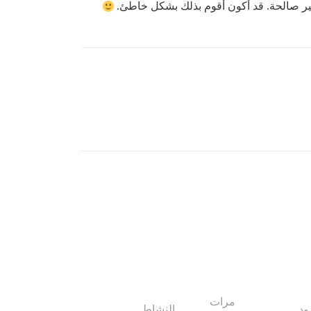
مرات
ود
النشاط