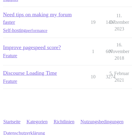
Need tips on making my forum
11.
faster
19
1417
Dezember
2023
Self-hosting
performance
16.
Improve pagespeed score?
1
607
November
Feature
2018
Discourse Loading Time
5. Februar
10
3274
2021
Feature
Startseite
Kategorien
Richtlinien
Nutzungsbedingungen
Datenschutzerklärung