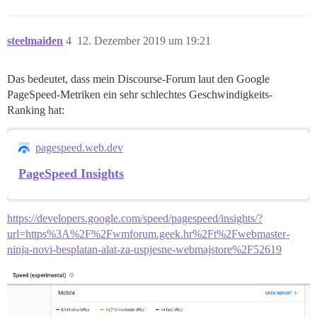
steelmaiden
4
12. Dezember 2019 um 19:21
Das bedeutet, dass mein Discourse-Forum laut den Google
PageSpeed-Metriken ein sehr schlechtes Geschwindigkeits-
Ranking hat:
pagespeed.web.dev
PageSpeed Insights
https://developers.google.com/speed/pagespeed/insights/?
url=https%3A%2F%2Fwmforum.geek.hr%2Ft%2Fwebmaster-
ninja-novi-besplatan-alat-za-uspjesne-webmajstore%2F52619