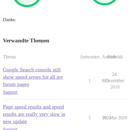
Danke.
Verwandte Themen
Thema
Antworten
Aufrufe
Aktivität
Google Search console still
24.
show speed errors for all my
1
883
Dezember
forum pages
2019
Support
Page speed results and speed
results are really very slow in
5
1602
21. Mai 2020
new update
Support