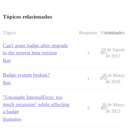
Tópicos relacionados
Tópico
Respostas
Visualizações
Atividade
Can't grant badge after upgrade
19 de Agosto
to the newest beta version
1
961
de 2015
Bug
Badge system broken?
28 de Março
1
853
de 2016
Bug
"Uncaught InternalError: too
much recursion" while affecting
20 de Março
2
485
a badge
de 2023
Bug
badges