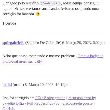
Obrigado pelo relatório
, nossa equipe conseguiu
@md-misko
reproduzir isso e estamos analisando. Avisaremos quando uma
correção for lançada.
1 curtida
spdegabrielle
(Stephen De Gabrielle)
6
Março 20, 2023, 6:02pm
Acho que posso estar tendo o mesmo problema:
Grant a badge to
individual users manually
maiki
(maiki)
8
Março 20, 2023, 10:19pm
Isso foi corrigido em
FIX: Badge granting recursion error by
davidtaylorhq · Pull Request #20750 · discourse/discourse ·
GitHub
.