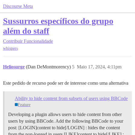
Discourse Meta
Sussurros específicos do grupo
além do staff
Contribuir
Funcionalidade
whispers
Heliosurge
(Dan DeMontmorency)
5
Maio 17, 2024, 4:11pm
Este pedido de recurso pode ser de interesse como uma alternativa
Ability to hide content from subsets of users using BBCode
Feature
Developing a plugin allows users to hide content from other
users by using BBCode. Add the following BBCode to your
post: [LOGIN]content to hide[/LOGIN] : hides the content
from the non-logged in users [LIKE]content to hide[/LIKE] :