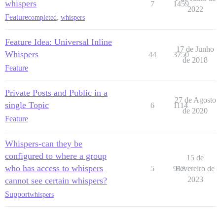
whispers
7
1459
2022
Feature
completed
,
whispers
Feature Idea: Universal Inline
17 de Junho
Whispers
44
3750
de 2018
Feature
Private Posts and Public in a
27 de Agosto
single Topic
6
1114
de 2020
Feature
Whispers-can they be
configured to where a group
15 de
who has access to whispers
5
912
Fevereiro de
2023
cannot see certain whispers?
Support
whispers