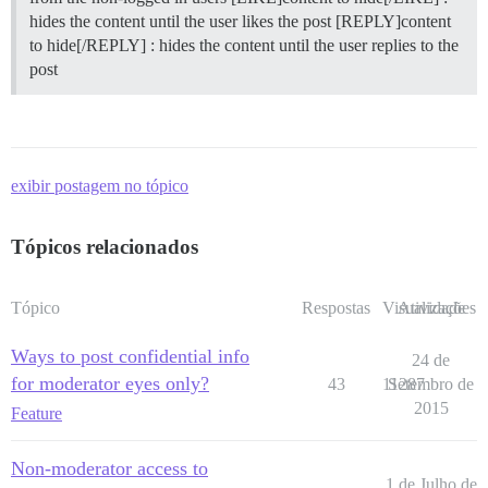
hides the content until the user likes the post [REPLY]content
to hide[/REPLY] : hides the content until the user replies to the
post
exibir postagem no tópico
Tópicos relacionados
Tópico
Respostas
Visualizações
Atividade
Ways to post confidential info
24 de
for moderator eyes only?
43
11287
Setembro de
2015
Feature
Non-moderator access to
1 de Julho de