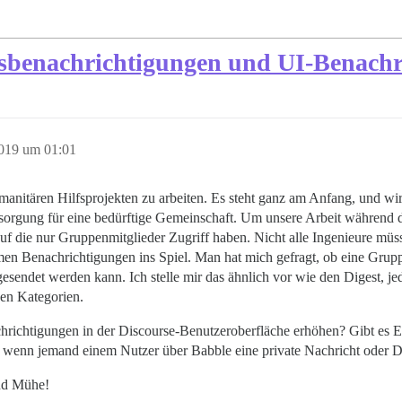
enachrichtigungen und UI-Benachri
2019 um 01:01
itären Hilfsprojekten zu arbeiten. Es steht ganz am Anfang, und wir 
rsorgung für eine bedürftige Gemeinschaft. Um unsere Arbeit während d
uf die nur Gruppenmitglieder Zugriff haben. Nicht alle Ingenieure müss
en Benachrichtigungen ins Spiel. Man hat mich gefragt, ob eine Gru
gesendet werden kann. Ich stelle mir das ähnlich vor wie den Digest, j
nen Kategorien.
ichtigungen in der Discourse-Benutzeroberfläche erhöhen? Gibt es Eins
enn jemand einem Nutzer über Babble eine private Nachricht oder Di
nd Mühe!