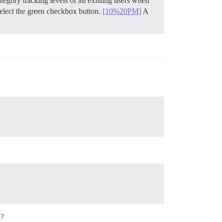
tegory tracking levels of all existing users when
n select the green checkbox button.
[10%20PM]
A
n?