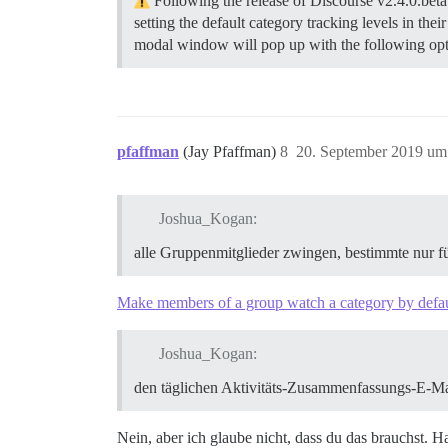
Following the release of Discourse v2.4.0.beta
setting the default category tracking levels in thei
modal window will pop up with the following op
pfaffman
(Jay Pfaffman)
8
20. September 2019 um
Joshua_Kogan:
alle Gruppenmitglieder zwingen, bestimmte nur f
Make members of a group watch a category by defau
Joshua_Kogan:
den täglichen Aktivitäts-Zusammenfassungs-E-Mai
Nein, aber ich glaube nicht, dass du das brauchst.