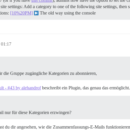
7 (or if you have
this commit
), admins now have the option to set the ca
r site settings: Add a category to one of the following site settings, the
tions:
[10%20PM]
The old way using the console
 01:17
ür die Gruppe zugängliche Kategorien zu abonnieren,
lt - #43 by alehandrof
beschreibt ein Plugin, das genau das ermöglicht.
l nur für diese Kategorien erzwingen?
 Hast du dir angesehen, wie die Zusammenfassungs-E-Mails funktioniere