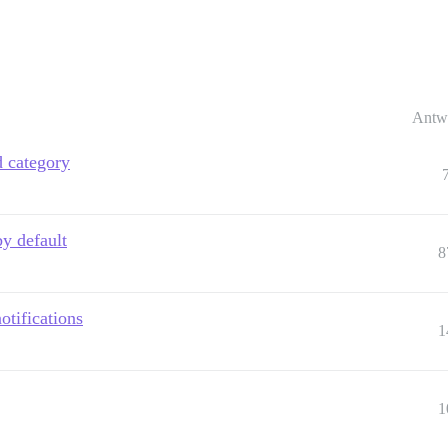
Antw
d category
y default
8
otifications
1
1