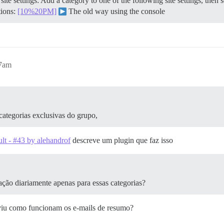
r site settings: Add a category to one of the following site settings, the
tions:
[10%20PM]
The old way using the console
17am
ategorias exclusivas do grupo,
lt - #43 by alehandrof
descreve um plugin que faz isso
zação diariamente apenas para essas categorias?
 viu como funcionam os e-mails de resumo?