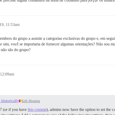
e precisar digitar comandos na linha de comando para
forçar
os usuári
19, 11:53am
membros do grupo a assistir a categorias exclusivas do grupo e, em segu
Se sim, você se importaria de fornecer algumas orientações? Não sou mui
e não são do grupo?
 12:09am
 historically
Self-Hosting
7 (or if you have
this commit
), admins now have the option to set the ca