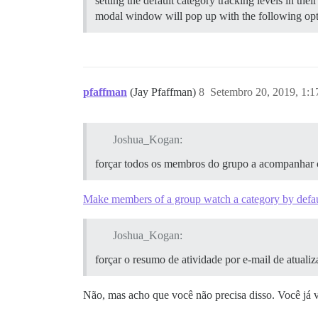
setting the default category tracking levels in thei
modal window will pop up with the following op
pfaffman
(Jay Pfaffman)
8
Setembro 20, 2019, 1:
Joshua_Kogan:
forçar todos os membros do grupo a acompanhar c
Make members of a group watch a category by defau
Joshua_Kogan:
forçar o resumo de atividade por e-mail de atuali
Não, mas acho que você não precisa disso. Você já