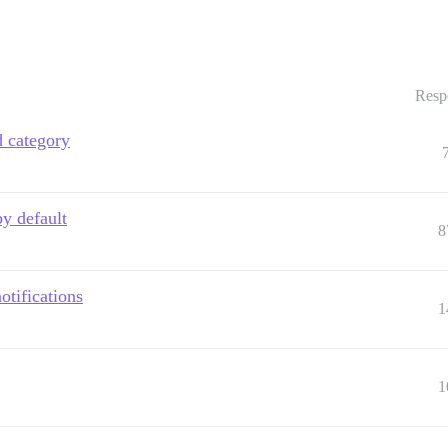
Resp
d category
y default
8
otifications
1
1