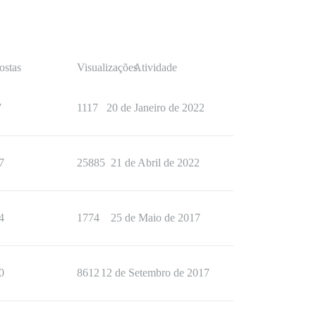
ostas
Visualizações
Atividade
7
1117
20 de Janeiro de 2022
7
25885
21 de Abril de 2022
4
1774
25 de Maio de 2017
0
8612
12 de Setembro de 2017