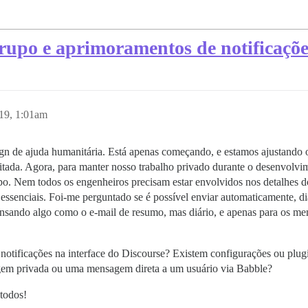
grupo e aprimoramentos de notificaçõ
19, 1:01am
gn de ajuda humanitária. Está apenas começando, e estamos ajustando o
ada. Agora, para manter nosso trabalho privado durante o desenvolvim
po. Nem todos os engenheiros precisam estar envolvidos nos detalhes d
o essenciais. Foi-me perguntado se é possível enviar automaticamente, 
ensando algo como o e-mail de resumo, mas diário, e apenas para os me
notificações na interface do Discourse? Existem configurações ou plugi
gem privada ou uma mensagem direta a um usuário via Babble?
todos!