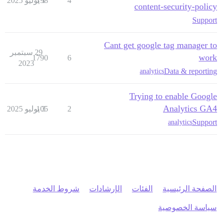
4
1 يوليو 2025
198
content-security-policy
Support
Cant get google tag manager to
29 سبتمبر
work
1790
6
2023
Data & reporting
analytics
Trying to enable Google
Analytics GA4
2
3 يوليو 2025
105
Support
analytics
الصفحة الرئيسية
الفئات
الإرشادات
شروط الخدمة
سياسة الخصوصية