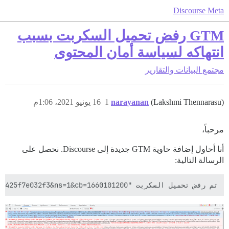
Discourse Meta
GTM رفض تحميل السكربت بسبب
انتهاكه لسياسة أمان المحتوى
مجتمع
البيانات والتقارير
(Lakshmi Thennarasu)
narayanan
1
16 يونيو 2021، 1:06م
مرحباً،
أنا أحاول إضافة حاوية GTM جديدة إلى Discourse. نحصل على
الرسالة التالية:
تم رفض تحميل السكربت "https://forums.techsoup.org/_Incapsula_Resource?SWJIYLWA=719d34d31c8e3a6e6fffd425f7e032f3&ns=1&cb=1660101200" لأنه ينتهك توجيه سياسة أمان المحتوى التالي: "script-src https://forums.techsoup.org/logs/ https://forums.techsoup.org/sidekiq/ https://forums.techsoup.org/mini-profiler-resources/ https://forums.techsoup.org/assets/ https://forums.techsoup.org/brotli_asset/ https://forums.techsoup.org/extra-locales/ https://forums.techsoup.org/highlight-js/ https://forums.techsoup.org/javascripts/ https://forums.techsoup.org/plugins/ https://forums.techsoup.org/theme-javascripts/ https://forums.techsoup.org/svg-sprite/ https://www.googletagmanager.com/gtm.js 'nonce-0cac1a2cef90863cc692ed7f68c5f4f0'". لاحظ أنه لم يتم تعيين 'script-src-elem' بشكل صريح، لذا تم استخدام 'script-src' كبديل
