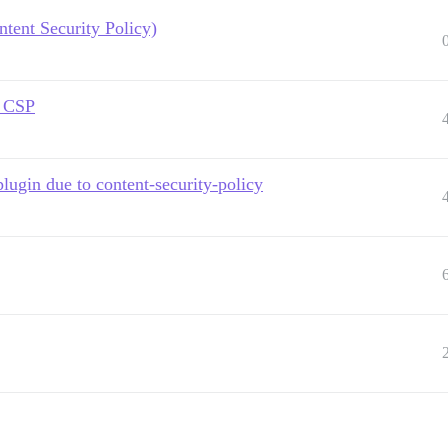
ent Security Policy)
y CSP
plugin due to content-security-policy