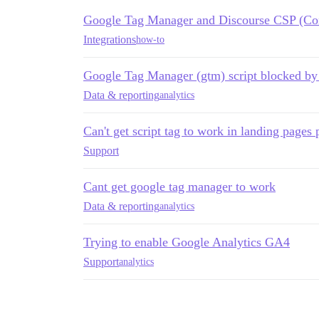
Google Tag Manager and Discourse CSP (Cont
Integrations
how-to
Google Tag Manager (gtm) script blocked b
Data & reporting
analytics
Can't get script tag to work in landing pages 
Support
Cant get google tag manager to work
Data & reporting
analytics
Trying to enable Google Analytics GA4
Support
analytics