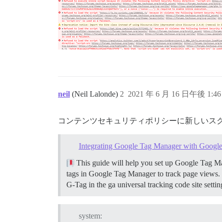
neil
(Neil Lalonde)
2
2021 年 6 月 16 日午後 1:46
コンテンツセキュリティポリシーに新しいス
Integrating Google Tag Manager with Google
This guide will help you set up Google Tag Mana
tags in Google Tag Manager to track page views.
G-Tag in the ga universal tracking code site setting
system: