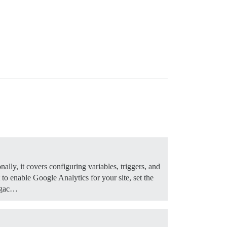
ly, it covers configuring variables, triggers, and
o enable Google Analytics for your site, set the
legac…