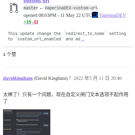
buttons url
master
VaperinaDEV-custom-url
←
opened
08:03PM - 11 May 22 UTC
VaperinaDEV
+19
-11
This update change the `redirect_to_home` setting 
to `custom_url_enabled` and ad
…
4 个赞
davidkingham
(David Kingham)
7
2022 年5 月 11 日 20:40
太棒了！只有一个问题，现在自定义闸门文本选项不起作用
了