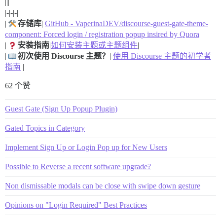
|||
|-|-|-|
|
|
存储库
|
GitHub - VaperinaDEV/discourse-guest-gate-theme-
component: Forced login / registration popup insired by Quora
|
|
|
安装指南
|
如何安装主题或主题组件
|
|
|
初次使用 Discourse 主题？
|
使用 Discourse 主题的初学者
指南
|
62 个赞
Guest Gate (Sign Up Popup Plugin)
Gated Topics in Category
Implement Sign Up or Login Pop up for New Users
Possible to Reverse a recent software upgrade?
Non dismissable modals can be close with swipe down gesture
Opinions on "Login Required" Best Practices