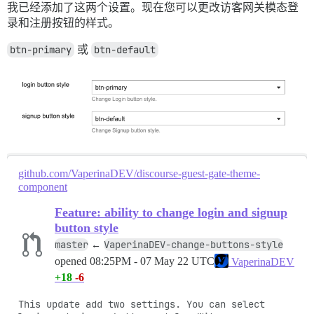
我已经添加了这两个设置。现在您可以更改访客网关模态登
录和注册按钮的样式。
btn-primary
或
btn-default
github.com/VaperinaDEV/discourse-guest-gate-theme-
component
Feature: ability to change login and signup
button style
master
VaperinaDEV-change-buttons-style
←
opened
08:25PM - 07 May 22 UTC
VaperinaDEV
+18
-6
This update add two settings. You can select 