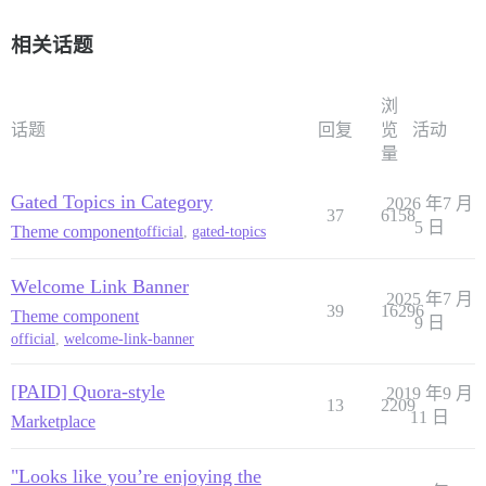
相关话题
浏
话题
回复
览
活动
量
Gated Topics in Category
2026 年7 月
37
6158
5 日
Theme component
official
,
gated-topics
Welcome Link Banner
2025 年7 月
39
16296
Theme component
9 日
official
,
welcome-link-banner
[PAID] Quora-style
2019 年9 月
13
2209
11 日
Marketplace
"Looks like you’re enjoying the