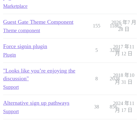
Marketplace
Guest Gate Theme Component
2026 年7 月
155
11862
28 日
Theme component
Force signin plugin
2017 年11
5
3288
月 12 日
Plugin
"Looks like you’re enjoying the
2018 年10
discussion"
8
2028
月 31 日
Support
Alternative sign up pathways
2024 年11
38
856
月 17 日
Support