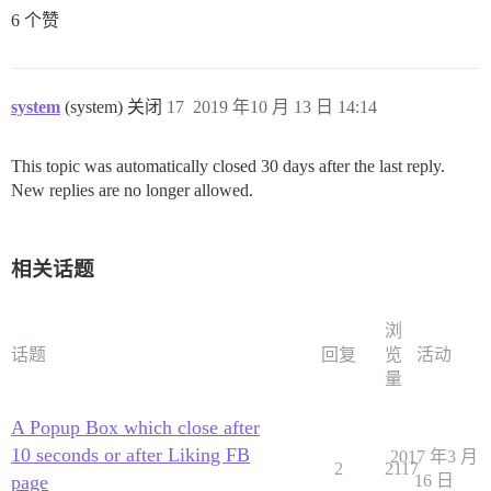
6 个赞
system
(system) 关闭
17
2019 年10 月 13 日 14:14
This topic was automatically closed 30 days after the last reply.
New replies are no longer allowed.
相关话题
浏
话题
回复
览
活动
量
A Popup Box which close after
10 seconds or after Liking FB
2017 年3 月
2
2117
page
16 日