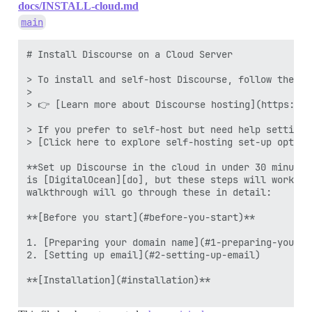
docs/INSTALL-cloud.md
main
# Install Discourse on a Cloud Server 

> To install and self-host Discourse, follow the st
> 

> 👉 [Learn more about Discourse hosting](https://d
> If you prefer to self-host but need help setting 
> [Click here to explore self-hosting set-up option
**Set up Discourse in the cloud in under 30 minutes
is [DigitalOcean][do], but these steps will work on
walkthrough will go through these in detail:

**[Before you start](#before-you-start)**

1. [Preparing your domain name](#1-preparing-your-do
2. [Setting up email](#2-setting-up-email)

**[Installation](#installation)**
