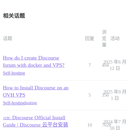
相关话题
浏
话题
回复
览
活动
量
How do I create Discourse
2025 年6 月
forum with docker and VPS?
7
494
12 日
Self-hosting
How to Install Discourse on an
2025 年9 月
OVH VPS
5
356
1 日
Self-hosting
hosting
:cn: Discourse Official Install
2024 年7 月
Guide | Discourse 云平台安装
10
7028
10 日