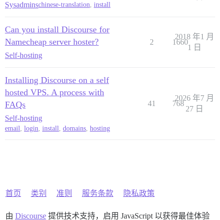
Sysadmins
chinese-translation
,
install
Can you install Discourse for
2018 年1 月
Namecheap server hoster?
2
1660
1 日
Self-hosting
Installing Discourse on a self
hosted VPS. A process with
2026 年7 月
41
768
FAQs
27 日
Self-hosting
email
,
login
,
install
,
domains
,
hosting
首页
类别
准则
服务条款
隐私政策
由
Discourse
提供技术支持，启用 JavaScript 以获得最佳体验