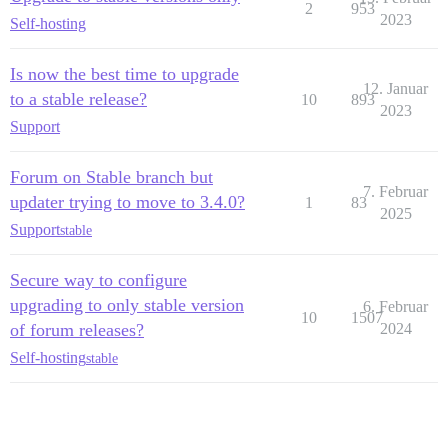
2
953
2023
Self-hosting
Is now the best time to upgrade
12. Januar
to a stable release?
10
893
2023
Support
Forum on Stable branch but
7. Februar
updater trying to move to 3.4.0?
1
83
2025
Support
stable
Secure way to configure
upgrading to only stable version
6. Februar
10
1507
of forum releases?
2024
Self-hosting
stable