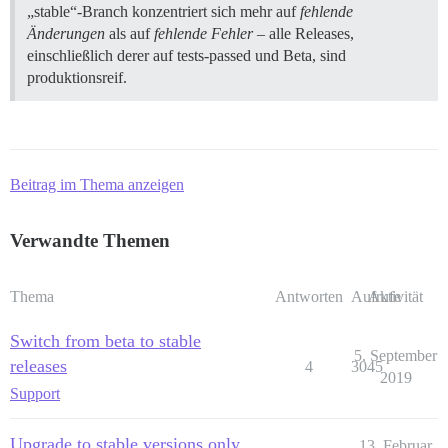
„stable“-Branch konzentriert sich mehr auf
fehlende
Änderungen
als auf
fehlende Fehler
– alle Releases,
einschließlich derer auf tests-passed und Beta, sind
produktionsreif.
Beitrag im Thema anzeigen
Verwandte Themen
Thema
Antworten
Aufrufe
Aktivität
Switch from beta to stable
5. September
releases
4
3045
2019
Support
Upgrade to stable versions only
13. Februar