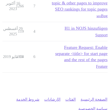
topic & other pages to improve
16 أكتوبر
1266
7
2023
SEO rankings for topic pages
Bug
seo
H1 in NOJS hinzufügen
29 أغسطس
119
4
2025
Support
Feature Request: Enable
separate <title> for start page
6
10 مايو 2019
1004
and the rest of the pages
Feature
الصفحة الرئيسية
الفئات
الإرشادات
شروط الخدمة
سياسة الخصوصية