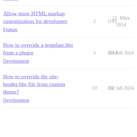
Allow more HTML markup
21. März
customization for developers
2
1195
2014
Feature
How to override a template.hbs
from a plugin
5
1818
23. Juli 2024
Development
How to override the site-
header.hbs file from custom
10
312
24. Juli 2024
theme?
Development