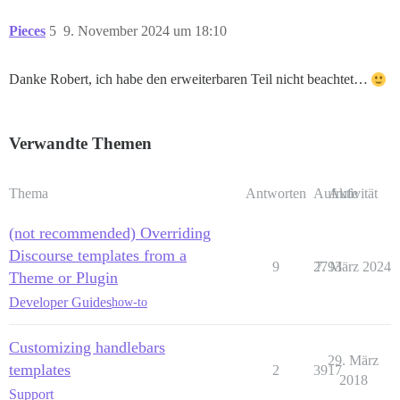
Pieces
5
9. November 2024 um 18:10
Danke Robert, ich habe den erweiterbaren Teil nicht beachtet…
Verwandte Themen
Thema
Antworten
Aufrufe
Aktivität
(not recommended) Overriding
Discourse templates from a
9
2793
7. März 2024
Theme or Plugin
Developer Guides
how-to
Customizing handlebars
29. März
templates
2
3917
2018
Support