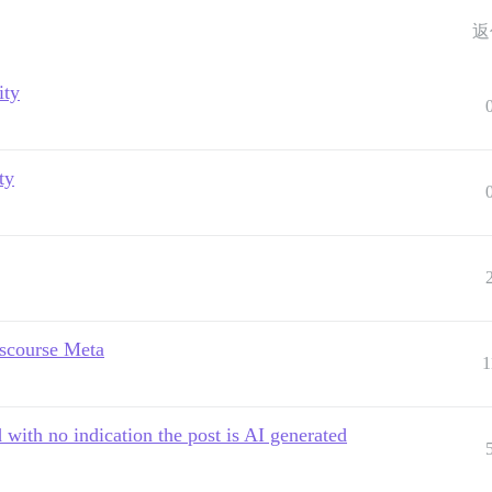
返
ity
ty
iscourse Meta
1
 with no indication the post is AI generated