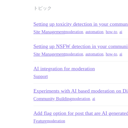
トピック
Setting up toxicity detection in your commun
Site Management
moderation
,
automation
,
how-to
,
ai
Setting up NSFW detection in your communi
Site Management
moderation
,
automation
,
how-to
,
ai
AI integration for moderation
Support
Experiments with AI based moderation on D
Community Building
moderation
,
ai
Add flag option for post that are AI generated
Feature
moderation