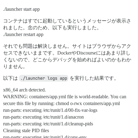
./launcher start app
コンテナはすでに起動しているというメッセージが表示さ
れました。念のため、以下も実行しました。
./launcher restart app
それでも問題は解決しません。サイトはブラウザからアク
セスできないままです。DockerやDiscourseにはあまり詳し
くないので、どこからデバッグを始めればよいのかもわか
りません。
以下は
./launcher logs app
を実行した結果です。
x86_64 arch detected.
WARNING: containers/app.yml file is world-readable. You can
secure this file by running: chmod o-rwx containers/app.yml
run-parts: executing /etc/runit/1.d/00-fix-var-logs
run-parts: executing /etc/runit/1.d/anacron
run-parts: executing /etc/runit/1.d/cleanup-pids
Cleaning stale PID files
run-parts: executing /etc/runit/1.d/copy-env