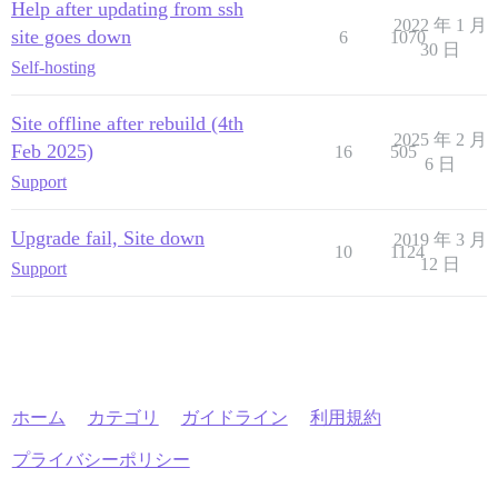
Help after updating from ssh
2022 年 1 月
site goes down
6
1070
30 日
Self-hosting
Site offline after rebuild (4th
2025 年 2 月
Feb 2025)
16
505
6 日
Support
Upgrade fail, Site down
2019 年 3 月
10
1124
12 日
Support
ホーム
カテゴリ
ガイドライン
利用規約
プライバシーポリシー