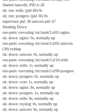
Started runsvdir, PID is 28
ok: run: redis: (pid 40) 0s
ok: run: postgres: (pid 36) 0s
supervisor pid: 38 unicorn pid: 67
Shutting Down
run-parts: executing /etc/runit/3.d/01-nginx
ok: down: nginx: 0s, normally up
run-parts: executing /etc/runit/3.d/02-unicorn
(38) exiting
ok: down: unicorn: 0s, normally up
run-parts: executing /etc/runit/3.d/10-redis
ok: down: redis: 1s, normally up
run-parts: executing /etc/runit/3.d/99-postgres
ok: down: postgres: 0s, normally up
ok: down: cron: 1s, normally up
ok: down: nginx: 8s, normally up
ok: down: postgres: 1s, normally up
ok: down: redis: 8s, normally up
ok: down: rsyslog: 0s, normally up
ok: down: unicorn: 8s, normally up