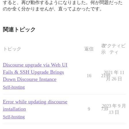
すると、再び動作するようになりました。何が問題だった
のか全く分かりませんが、直ってよかったです。
関連トピック
表
アクティビ
トピック
返信
示
ティ
Discourse upgrade via Web UI
Fails & SSH Upgrade Brings
2021 年 11
16
2199
Down Discourse Instance
月 26 日
Self-hosting
Error while updating discourse
2023 年 9 月
installation
9
739
13 日
Self-hosting