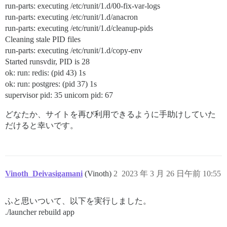
run-parts: executing /etc/runit/1.d/00-fix-var-logs
run-parts: executing /etc/runit/1.d/anacron
run-parts: executing /etc/runit/1.d/cleanup-pids
Cleaning stale PID files
run-parts: executing /etc/runit/1.d/copy-env
Started runsvdir, PID is 28
ok: run: redis: (pid 43) 1s
ok: run: postgres: (pid 37) 1s
supervisor pid: 35 unicorn pid: 67
どなたか、サイトを再び利用できるように手助けしていた
だけると幸いです。
Vinoth_Deivasigamani
(Vinoth)
2
2023 年 3 月 26 日午前 10:55
ふと思いついて、以下を実行しました。
./launcher rebuild app