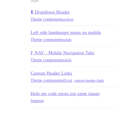
Sujet
⬇️ Dropdown Header
Theme component
pavilion
Left side hamburger menu on mobile
Theme component
mobile
F NAV - Mobile Navigation Tabs
Theme component
mobile
Custom Header Links
Theme component
official
,
custom-header-links
Help me code menu top same image
Support