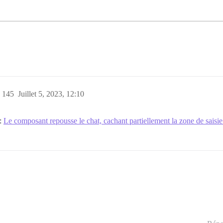
)
145
Juillet 5, 2023, 12:10
 :
Le composant repousse le chat, cachant partiellement la zone de saisie