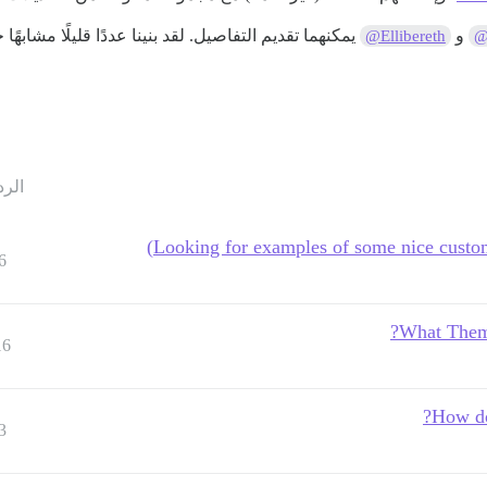
و
يمكنهما تقديم التفاصيل. لقد بنينا عددًا قليلًا مشابهًا جد
@Ellibereth
@
الرد
Looking for examples of some nice custom
6
What Theme
16
How do
3