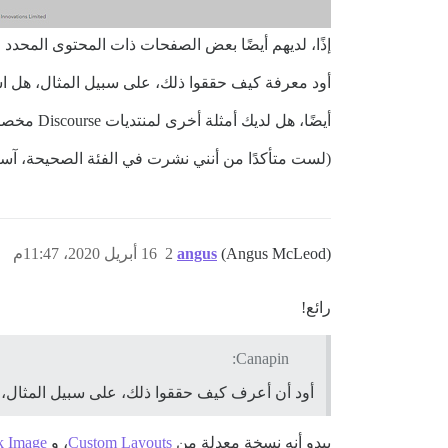
إذًا، لديهم أيضًا بعض الصفحات ذات المحتوى المحدد جدًا
أود معرفة كيف حققوا ذلك، على سبيل المثال، هل اس
أيضًا، هل لديك أمثلة أخرى لمنتديات Discourse مخصصة بشدة؟
(لست متأكدًا من أنني نشرت في الفئة الصحيحة، آسف
(Angus McLeod)
angus
2
16 أبريل 2020، 11:47م
رائع!
Canapin:
أود أن أعرف كيف حققوا ذلك، على سبيل المثال،
يبدو أنه نسخة معدلة من
Custom Layouts
، و
k Image