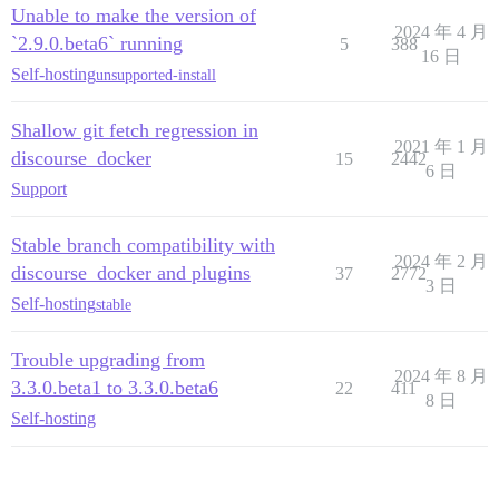
Unable to make the version of
2024 年 4 月
`2.9.0.beta6` running
5
388
16 日
Self-hosting
unsupported-install
Shallow git fetch regression in
2021 年 1 月
discourse_docker
15
2442
6 日
Support
Stable branch compatibility with
2024 年 2 月
discourse_docker and plugins
37
2772
3 日
Self-hosting
stable
Trouble upgrading from
2024 年 8 月
3.3.0.beta1 to 3.3.0.beta6
22
411
8 日
Self-hosting