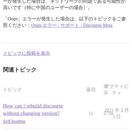
ーが発生した場合は、ネットワークの問題である可能性が
高いです（特に中国のユーザーの場合）。
「Oops」エラーが発生した場合は、以下のトピックをご参
照ください：
Oops エラー - サポート - Discourse Meta
トピックに投稿を表示
関連トピック
表
アクティビ
トピック
返信
示
ティ
How can i rebuild discourse
2021 年 2 月
without changing version?
11
2739
5 日
Self-hosting