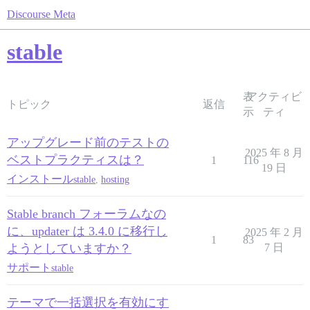
Discourse Meta
stable
表
アクティビ
トピック
返信
示
ティ
アップグレード前のテストの
2025 年 8 月
ベストプラクティスは？
1
116
19 日
インストール
stable
,
hosting
Stable branch フォーラムなの
に、updater は 3.4.0 に移行し
2025 年 2 月
1
83
ようとしていますか？
7 日
サポート
stable
テーマで一括選択を有効にす