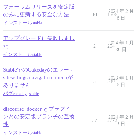
フォーラムリリースを安定版
2024 年 2 月
のみに更新する安全な方法
10
1506
6 日
インストール
stable
アップグレードに失敗しまし
2024 年 1 月
た
2
254
30 日
インストール
stable
StableでのCakedayのエラー -
sitesettings.navigation_menuが
2023 年 1 月
3
530
ありません
6 日
バグ
cakeday
,
stable
discourse_docker とプラグイ
ンとの安定版ブランチの互換
2024 年 2 月
37
2772
性
3 日
インストール
stable