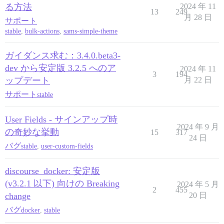
る方法
2024 年 11
13
249
月 28 日
サポート
stable
,
bulk-actions
,
sams-simple-theme
ガイダンス求む：3.4.0.beta3-
dev から安定版 3.2.5 へのア
2024 年 11
3
194
ップデート
月 22 日
サポート
stable
User Fields - サインアップ時
2024 年 9 月
の奇妙な挙動
15
317
24 日
バグ
stable
,
user-custom-fields
discourse_docker: 安定版
(v3.2.1 以下) 向けの Breaking
2024 年 5 月
2
455
change
20 日
バグ
docker
,
stable