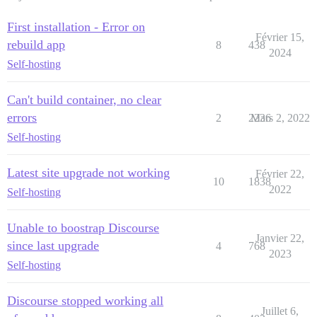
First installation - Error on
Février 15,
rebuild app
8
438
2024
Self-hosting
Can't build container, no clear
errors
2
2236
Mars 2, 2022
Self-hosting
Latest site upgrade not working
Février 22,
10
1838
2022
Self-hosting
Unable to boostrap Discourse
Janvier 22,
since last upgrade
4
768
2023
Self-hosting
Discourse stopped working all
Juillet 6,