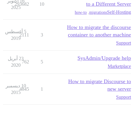
16 أكتوبر
to a Different Server
293682
10
2025
Self-Hosting
how-to
,
migrations
How to migrate the discourse
5 أغسطس
container to another machine
2111
3
2019
Support
SysAdmin/Upgrade help
23 أبريل
762
5
2020
Marketplace
How to migrate Discourse to
10 ديسمبر
new server
4845
1
2015
Support