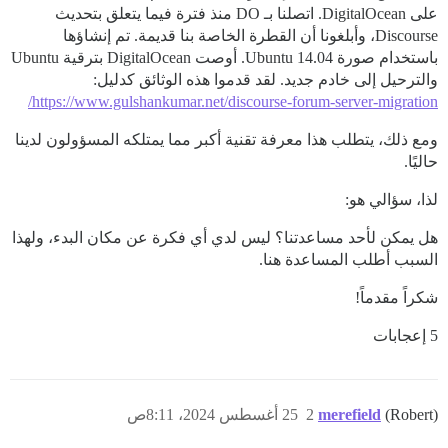
على DigitalOcean. اتصلنا بـ DO منذ فترة فيما يتعلق بتحديث
Discourse، وأبلغونا أن القطرة الخاصة بنا قديمة. تم إنشاؤها
باستخدام صورة Ubuntu 14.04. أوصت DigitalOcean بترقية Ubuntu
والترحيل إلى خادم جديد. لقد قدموا هذه الوثائق كدليل:
https://www.gulshankumar.net/discourse-forum-server-migration/
ومع ذلك، يتطلب هذا معرفة تقنية أكبر مما يمتلكه المسؤولون لدينا
حاليًا.
لذا، سؤالي هو:
هل يمكن لأحد مساعدتنا؟ ليس لدي أي فكرة عن مكان البدء، ولهذا
السبب أطلب المساعدة هنا.
شكراً مقدماً!
5 إعجابات
(Robert)
merefield
2
25 أغسطس 2024، 8:11ص