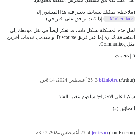
على مساعدة من مستقل متمرس (بتكلفة معقولة).
(ملاحظة: يمكنك ببساطة تغيير فئة هذا المنشور إلى
إذا كنت توافق على اقتراحي)
Marketplace
لحل هذه المشكلة بشكل دائم، قد تفكر أيضاً في نقل موقعك إلى
استضافة مُدارة إما عبر فريق Discourse أو مقدمي خدمات آخرين
مثل Communiteq.
5 إعجابات
(Arthur)
bl1nk0rz
3
25 أغسطس 2024، 8:14ص
شكرا على الاقتراح! سأقوم بتغيير الفئة
إعجابَين (2)
(Jon Ericson)
jericson
4
25 أغسطس 2024، 3:27م