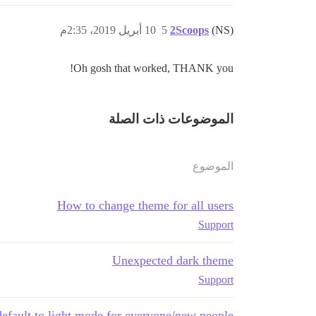
(NS)
2Scoops
5
10 أبريل 2019، 2:35م
Oh gosh that worked, THANK you!
الموضوعات ذات الصلة
الموضوع
How to change theme for all users
Support
Unexpected dark theme
Support
efault to light mode for everyone/new people?