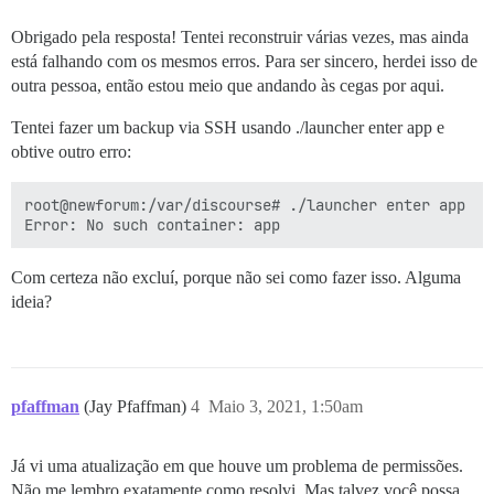
Obrigado pela resposta! Tentei reconstruir várias vezes, mas ainda
está falhando com os mesmos erros. Para ser sincero, herdei isso de
outra pessoa, então estou meio que andando às cegas por aqui.
Tentei fazer um backup via SSH usando ./launcher enter app e
obtive outro erro:
root@newforum:/var/discourse# ./launcher enter app

Com certeza não excluí, porque não sei como fazer isso. Alguma
ideia?
pfaffman
(Jay Pfaffman)
4
Maio 3, 2021, 1:50am
Já vi uma atualização em que houve um problema de permissões.
Não me lembro exatamente como resolvi. Mas talvez você possa