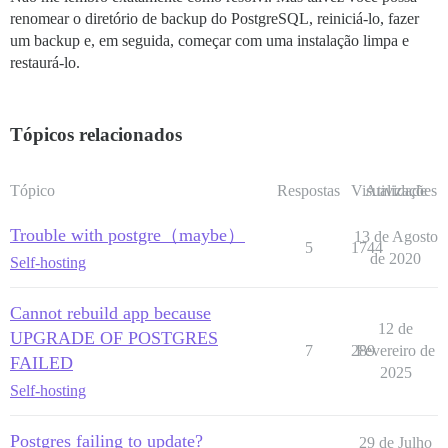
renomear o diretório de backup do PostgreSQL, reiniciá-lo, fazer
um backup e, em seguida, começar com uma instalação limpa e
restaurá-lo.
Tópicos relacionados
Tópico
Respostas
Visualizações
Atividade
Trouble with postgre（maybe）
13 de Agosto
5
1744
de 2020
Self-hosting
Cannot rebuild app because
12 de
UPGRADE OF POSTGRES
7
289
Fevereiro de
FAILED
2025
Self-hosting
Postgres failing to update?
29 de Julho