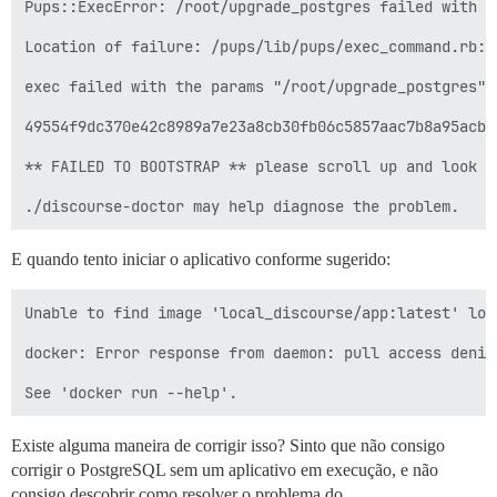
Pups::ExecError: /root/upgrade_postgres failed with r
Location of failure: /pups/lib/pups/exec_command.rb:11
exec failed with the params "/root/upgrade_postgres"

49554f9dc370e42c8989a7e23a8cb30fb06c5857aac7b8a95acb1a
** FAILED TO BOOTSTRAP ** please scroll up and look f
E quando tento iniciar o aplicativo conforme sugerido:
Unable to find image 'local_discourse/app:latest' loca
docker: Error response from daemon: pull access denie
Existe alguma maneira de corrigir isso? Sinto que não consigo
corrigir o PostgreSQL sem um aplicativo em execução, e não
consigo descobrir como resolver o problema do