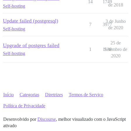
14
1749
de 2018
Self-hosting
Update failed (postgresql)
3 de Junho
7
3977
de 2020
Self-hosting
25 de
Upgrade of postgres failed
1
1138
Setembro de
Self-hosting
2020
Início
Categorias
Diretrizes
Termos de Serviço
Política de Privacidade
Desenvolvido por
Discourse
, melhor visualizado com o JavaScript
ativado